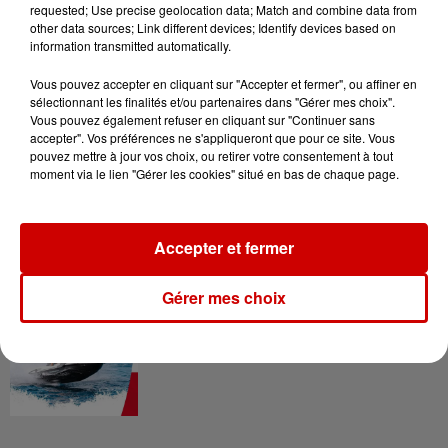
requested; Use precise geolocation data; Match and combine data from
other data sources; Link different devices; Identify devices based on
Gagnez vos entrées pour le
information transmitted automatically.
Musée du Sport Automobile au
Mans !
Vous pouvez accepter en cliquant sur "Accepter et fermer", ou affiner en
sélectionnant les finalités et/ou partenaires dans "Gérer mes choix".
Vous pouvez également refuser en cliquant sur "Continuer sans
accepter". Vos préférences ne s'appliqueront que pour ce site. Vous
pouvez mettre à jour vos choix, ou retirer votre consentement à tout
Alouette vous invite à
moment via le lien "Gérer les cookies" situé en bas de chaque page.
Futuroscope Xperiences !
Accepter et fermer
Gérer mes choix
Le Duel - Gagnez votre balade
en jet ski !