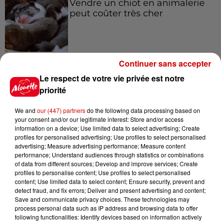
Vendre un chiot en animalerie
peut coûter très cher
6 août 2026
Continuer sans accepter
Invasion de physalies sur des
Le respect de votre vie privée est notre
plages du Sud-Ouest
priorité
We and
our (447) partners
do the following data processing based on
your consent and/or our legitimate interest: Store and/or access
information on a device; Use limited data to select advertising; Create
profiles for personalised advertising; Use profiles to select personalised
Jeux
Voir plus
advertising; Measure advertising performance; Measure content
performance; Understand audiences through statistics or combinations
of data from different sources; Develop and improve services; Create
Gagnez vos places pour le
profiles to personalise content; Use profiles to select personalised
Festival du Roi Arthur 2026 !
content; Use limited data to select content; Ensure security, prevent and
detect fraud, and fix errors; Deliver and present advertising and content;
Save and communicate privacy choices. These technologies may
process personal data such as IP address and browsing data to offer
following functionalities: Identify devices based on information actively