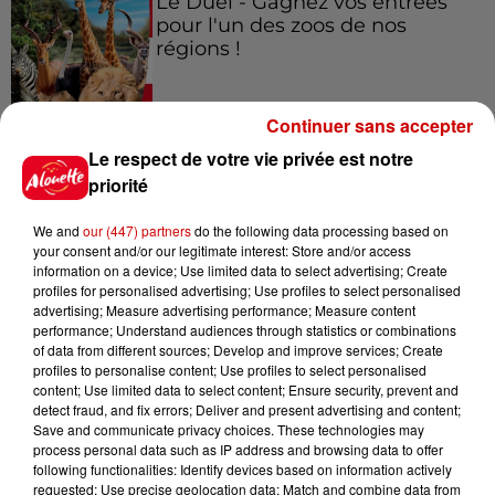
Le Duel - Gagnez vos entrées
pour l'un des zoos de nos
régions !
Continuer sans accepter
Destination Vacances - Gagnez
Le respect de votre vie privée est notre
votre séjour en famille au cœur
priorité
de la...
We and
our (447) partners
do the following data processing based on
your consent and/or our legitimate interest: Store and/or access
information on a device; Use limited data to select advertising; Create
profiles for personalised advertising; Use profiles to select personalised
Destination Vacances : inscrivez-
advertising; Measure advertising performance; Measure content
vous !
performance; Understand audiences through statistics or combinations
of data from different sources; Develop and improve services; Create
profiles to personalise content; Use profiles to select personalised
content; Use limited data to select content; Ensure security, prevent and
detect fraud, and fix errors; Deliver and present advertising and content;
Save and communicate privacy choices. These technologies may
process personal data such as IP address and browsing data to offer
following functionalities: Identify devices based on information actively
Podcasts
Voir plus
requested; Use precise geolocation data; Match and combine data from