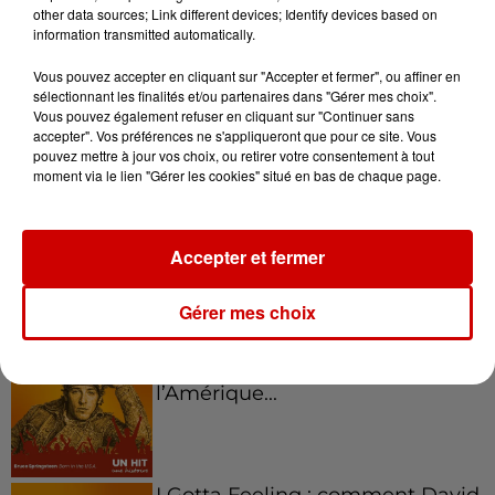
other data sources; Link different devices; Identify devices based on
information transmitted automatically.
Kelly Massol, figure
emblématique de
Vous pouvez accepter en cliquant sur "Accepter et fermer", ou affiner en
sélectionnant les finalités et/ou partenaires dans "Gérer mes choix".
l'entrepreneuriat féminin
Vous pouvez également refuser en cliquant sur "Continuer sans
accepter". Vos préférences ne s'appliqueront que pour ce site. Vous
pouvez mettre à jour vos choix, ou retirer votre consentement à tout
moment via le lien "Gérer les cookies" situé en bas de chaque page.
Aménager un school bus au
Canada et accueillir les bleus à
Boston,...
Accepter et fermer
Gérer mes choix
Born in the U.S.A - Bruce
Springsteen : la chanson que
l’Amérique...
I Gotta Feeling : comment David