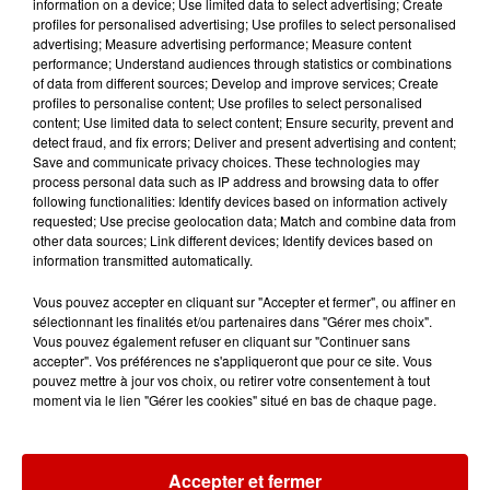
information on a device; Use limited data to select advertising; Create
Musée du Sport Automobile au
profiles for personalised advertising; Use profiles to select personalised
Mans !
advertising; Measure advertising performance; Measure content
performance; Understand audiences through statistics or combinations
of data from different sources; Develop and improve services; Create
profiles to personalise content; Use profiles to select personalised
content; Use limited data to select content; Ensure security, prevent and
Alouette vous invite à
detect fraud, and fix errors; Deliver and present advertising and content;
Futuroscope Xperiences !
Save and communicate privacy choices. These technologies may
process personal data such as IP address and browsing data to offer
following functionalities: Identify devices based on information actively
requested; Use precise geolocation data; Match and combine data from
other data sources; Link different devices; Identify devices based on
information transmitted automatically.
Le Duel - Gagnez votre balade
Vous pouvez accepter en cliquant sur "Accepter et fermer", ou affiner en
en jet ski !
sélectionnant les finalités et/ou partenaires dans "Gérer mes choix".
Vous pouvez également refuser en cliquant sur "Continuer sans
accepter". Vos préférences ne s'appliqueront que pour ce site. Vous
pouvez mettre à jour vos choix, ou retirer votre consentement à tout
moment via le lien "Gérer les cookies" situé en bas de chaque page.
Podcasts
Voir plus
Accepter et fermer