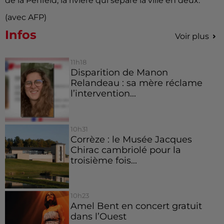
de la Penfeld, la rivière qui sépare la ville en deux.
(avec AFP)
Infos
Voir plus
11h18
Disparition de Manon
Relandeau : sa mère réclame
l’intervention...
10h31
Corrèze : le Musée Jacques
Chirac cambriolé pour la
troisième fois...
10h23
Amel Bent en concert gratuit
dans l’Ouest