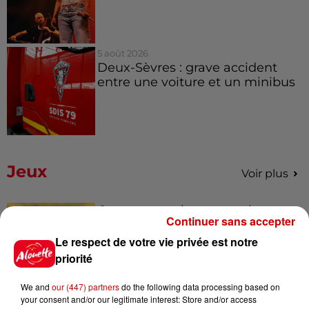
5 août 2026
Deux-Sèvres : grave accident
entre une voiture et un minibus
Jeux
Voir plus
Gagnez vos places pour le
Continuer sans accepter
Festival du Roi Arthur 2026 !
Le respect de votre vie privée est notre
priorité
We and
our (447) partners
do the following data processing based on
your consent and/or our legitimate interest: Store and/or access
Gagnez vos entrées pour le