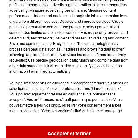
profiles for personalised advertising; Use profiles to select personalised
advertising; Measure advertising performance; Measure content
performance; Understand audiences through statistics or combinations
of data from different sources; Develop and improve services; Create
Alouette vous invite à
profiles to personalise content; Use profiles to select personalised
content; Use limited data to select content; Ensure security, prevent and
Futuroscope Xperiences !
detect fraud, and fix errors; Deliver and present advertising and content;
Save and communicate privacy choices. These technologies may
process personal data such as IP address and browsing data to offer
following functionalities: Identify devices based on information actively
requested; Use precise geolocation data; Match and combine data from
other data sources; Link different devices; Identify devices based on
Le Duel - Gagnez votre balade
information transmitted automatically.
en jet ski !
Vous pouvez accepter en cliquant sur "Accepter et fermer", ou affiner en
sélectionnant les finalités et/ou partenaires dans "Gérer mes choix".
Vous pouvez également refuser en cliquant sur "Continuer sans
accepter". Vos préférences ne s'appliqueront que pour ce site. Vous
pouvez mettre à jour vos choix, ou retirer votre consentement à tout
moment via le lien "Gérer les cookies" situé en bas de chaque page.
Podcasts
Voir plus
Accepter et fermer
Kelly Massol, figure