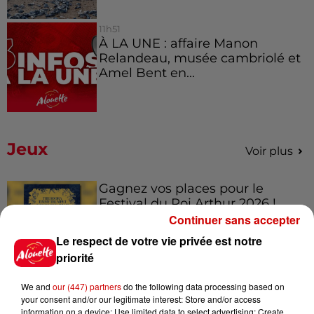
11h51
À LA UNE : affaire Manon
Relandeau, musée cambriolé et
Amel Bent en...
Jeux
Voir plus
Gagnez vos places pour le
Festival du Roi Arthur 2026 !
Continuer sans accepter
Le respect de votre vie privée est notre
priorité
Gagnez vos entrées pour le
We and
our (447) partners
do the following data processing based on
Musée du Sport Automobile au
your consent and/or our legitimate interest: Store and/or access
Mans !
information on a device; Use limited data to select advertising; Create