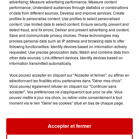
advertising; Measure advertising performance; Measure content
performance; Understand audiences through statistics or combinations
10h20
of data from different sources; Develop and improve services; Create
Incendies suspects en Deux-
profiles to personalise content; Use profiles to select personalised
Sèvres et en Maine-et-Loire : un
content; Use limited data to select content; Ensure security, prevent and
suspect...
detect fraud, and fix errors; Deliver and present advertising and content;
Save and communicate privacy choices. These technologies may
process personal data such as IP address and browsing data to offer
following functionalities: Identify devices based on information actively
requested; Use precise geolocation data; Match and combine data from
8h49
other data sources; Link different devices; Identify devices based on
Rennes : enquête ouverte après
information transmitted automatically.
un accident impliquant un
conducteur...
Vous pouvez accepter en cliquant sur "Accepter et fermer", ou affiner en
sélectionnant les finalités et/ou partenaires dans "Gérer mes choix".
Vous pouvez également refuser en cliquant sur "Continuer sans
accepter". Vos préférences ne s'appliqueront que pour ce site. Vous
8 août 2026
pouvez mettre à jour vos choix, ou retirer votre consentement à tout
Aide carburant pour les "grands
moment via le lien "Gérer les cookies" situé en bas de chaque page.
rouleurs" : le délai pour la...
Accepter et fermer
8 août 2026