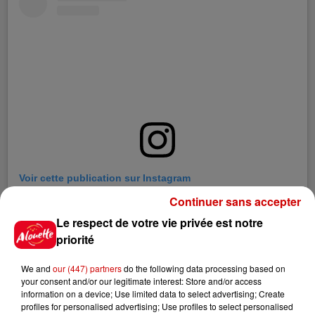
Voir cette publication sur Instagram
Les gars j’ai trouvé!! J’vous laisse le mode d’emploi ici vous
Continuer sans accepter
me remercierez plus tard... C’est qui le patron ???!!! ???? («
Le respect de votre vie privée est notre
Dad you can do it »)
priorité
Une publication partagée par
Matt Pokora
(@mattpokora) le
3 Mai
We and
our (447) partners
do the following data processing based on
your consent and/or our legitimate interest: Store and/or access
information on a device; Use limited data to select advertising; Create
Infos
Voir plus
profiles for personalised advertising; Use profiles to select personalised