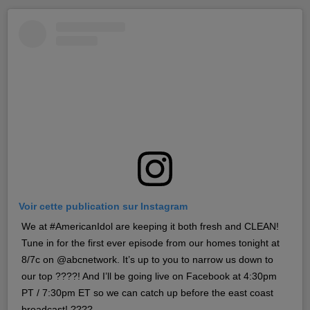
Voir cette publication sur Instagram
We at #AmericanIdol are keeping it both fresh and CLEAN!
Tune in for the first ever episode from our homes tonight at
8/7c on @abcnetwork. It’s up to you to narrow us down to
our top ????! And I’ll be going live on Facebook at 4:30pm
PT / 7:30pm ET so we can catch up before the east coast
broadcast! ????