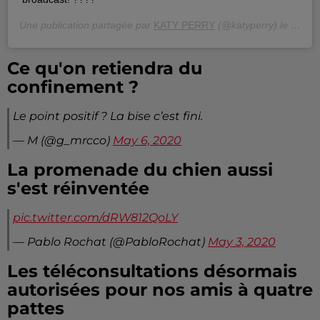
Une publication partagée par
KATY PERRY
(@katyperry) le
26 Avr
Ce qu'on retiendra du
confinement ?
Le point positif ? La bise c’est fini.
— M (@g_mrcco)
May 6, 2020
La promenade du chien aussi
s'est réinventée
pic.twitter.com/dRW812QoLY
— Pablo Rochat (@PabloRochat)
May 3, 2020
Les téléconsultations désormais
autorisées pour nos amis à quatre
pattes