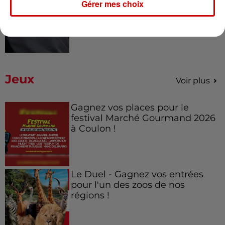
Gérer mes choix
Royan : elle tente d’écraser son
ex-conjoint et dit regretter...
Jeux
Voir plus
Gagnez vos places pour le
festival Marché Gourmand 2026
à Coulon !
Le Duel - Gagnez vos entrées
pour l'un des zoos de nos
régions !