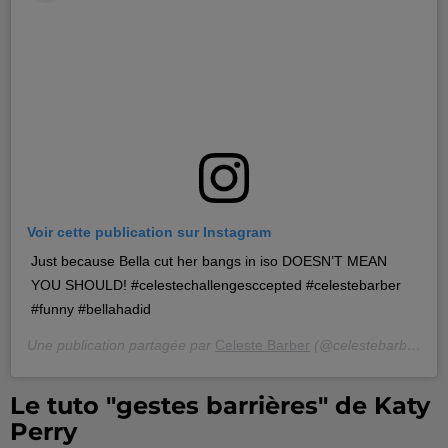
Voir cette publication sur Instagram
Just because Bella cut her bangs in iso DOESN’T MEAN
YOU SHOULD! #celestechallengesccepted #celestebarber
#funny #bellahadid
Une publication partagée par
Celeste Barber
(@celestebarber) le
Le tuto "gestes barrières" de Katy
Perry