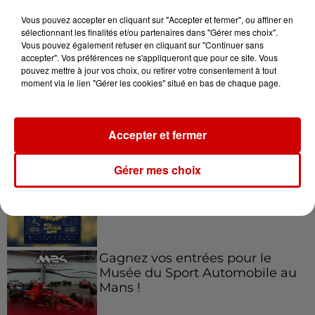
5 août 2026
À LA UNE : incendie à La
Vous pouvez accepter en cliquant sur "Accepter et fermer", ou affiner en
Rochelle, mégaferme de
sélectionnant les finalités et/ou partenaires dans "Gérer mes choix".
Vous pouvez également refuser en cliquant sur "Continuer sans
saumons et succès...
accepter". Vos préférences ne s'appliqueront que pour ce site. Vous
pouvez mettre à jour vos choix, ou retirer votre consentement à tout
moment via le lien "Gérer les cookies" situé en bas de chaque page.
Jeux
Voir plus
Accepter et fermer
Gagnez vos places pour le
Gérer mes choix
Festival du Roi Arthur 2026 !
Gagnez vos entrées pour le
Musée du Sport Automobile au
Mans !