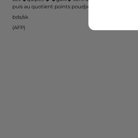
puis au quotient points pour/points contre.
bds/sk
(AFP)