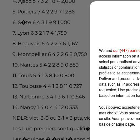
4. Ajaccio 7 3 2 1 8 4 2,000
5. Poitiers 7 4 2 2 9 7 1,286
6. S�te 6 4 3 1 9 9 1,000
7. Lyon 6 3 2 1 7 4 1,750
8. Beauvais 6 4 2 2 7 6 1,167
We and
our (447) partn
9. Montpellier 6 4 2 2 6 8 0,750
access information on a 
select personalised ad
10. Nantes 5 4 2 2 8 9 0,889
statistics or combinatio
profiles to select person
11. Tours 5 4 1 3 8 10 0,800
Deliver and present adv
data such as IP address 
12. Toulouse 4 4 1 3 8 11 0,727
requested; Use precise g
based on information tra
13. Narbonne 3 4 1 3 6 11 0,546
14. Nancy 1 4 0 4 4 12 0,333
Vous pouvez accepter en 
mes choix". Vous pouvez
NDLR: vict. 3-0 ou 3-1 = 3 pts, vict. 3-2 = 2 pts; d�f. 3-
ce site. Vous pouvez met
bas de chaque page.
Les huit premiers sont qualifi�s pour les play-offs
Les �quipes � �galit� sont d�partag�es au nombre