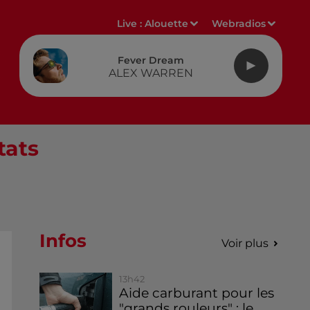
Live :
Alouette
Webradios
Fever Dream
ALEX WARREN
tats
Infos
Voir plus
13h42
Aide carburant pour les
"grands rouleurs" : le