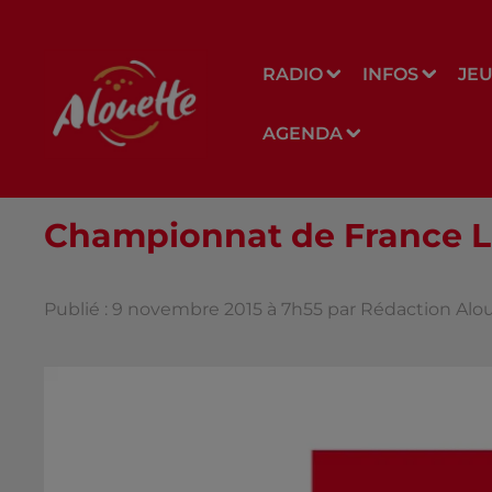
RADIO
INFOS
JE
AGENDA
Championnat de France Lig
Publié : 9 novembre 2015 à 7h55 par Rédaction Alo