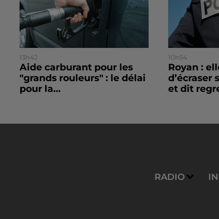
13h42
10h54
Aide carburant pour les
Royan : el
"grands rouleurs" : le délai
d’écraser 
pour la...
et dit regre
RADIO
I