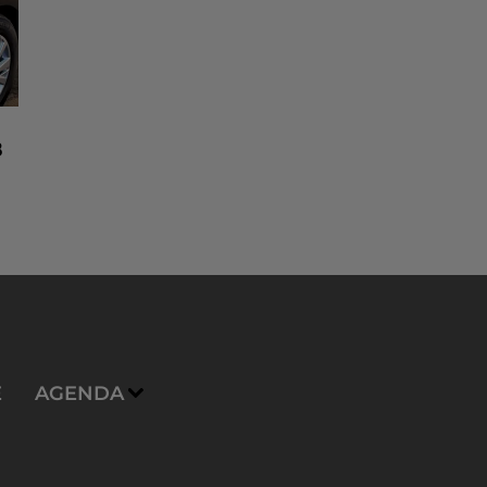
8
n
E
AGENDA