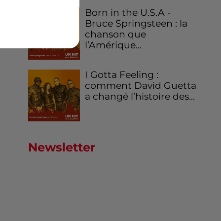
Born in the U.S.A -
Bruce Springsteen : la
chanson que
l’Amérique...
I Gotta Feeling :
comment David Guetta
a changé l’histoire des...
Newsletter