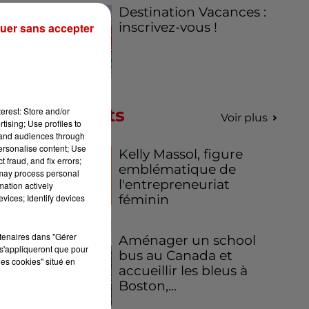
Destination Vacances :
inscrivez-vous !
uer sans accepter
Podcasts
erest: Store and/or
Voir plus
tising; Use profiles to
tand audiences through
personalise content; Use
Kelly Massol, figure
 fraud, and fix errors;
emblématique de
 may process personal
l'entrepreneuriat
mation actively
féminin
vices; Identify devices
rtenaires dans "Gérer
Aménager un school
s'appliqueront que pour
bus au Canada et
les cookies" situé en
accueillir les bleus à
Boston,...
,