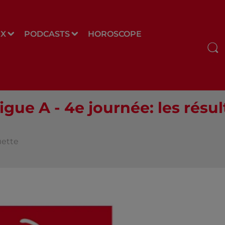
UX
PODCASTS
HOROSCOPE
ue A - 4e journée: les résul
uette