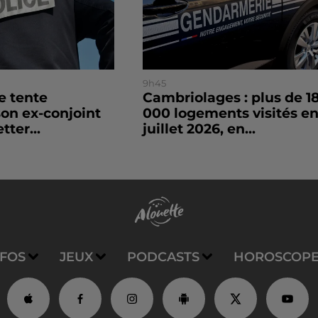
9h45
le tente
Cambriolages : plus de 1
son ex-conjoint
000 logements visités e
tter...
juillet 2026, en...
NFOS
JEUX
PODCASTS
HOROSCOP