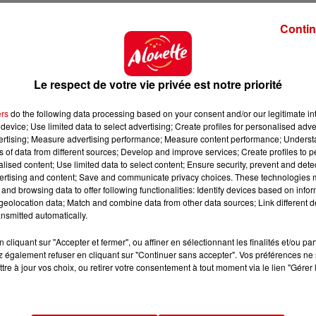
Contin
Le respect de votre vie privée est notre priorité
ers
do the following data processing based on your consent and/or our legitimate int
device; Use limited data to select advertising; Create profiles for personalised adver
vertising; Measure advertising performance; Measure content performance; Unders
ns of data from different sources; Develop and improve services; Create profiles to 
alised content; Use limited data to select content; Ensure security, prevent and detect
ertising and content; Save and communicate privacy choices. These technologies
and browsing data to offer following functionalities: Identify devices based on infor
eolocation data; Match and combine data from other data sources; Link different de
nsmitted automatically.
cliquant sur "Accepter et fermer", ou affiner en sélectionnant les finalités et/ou pa
 également refuser en cliquant sur "Continuer sans accepter". Vos préférences ne 
2 = 1 pt, d�f. 3-0 ou 3-1 = 0 pt.
tre à jour vos choix, ou retirer votre consentement à tout moment via le lien "Gérer 
, les deux derniers rel�gu�s.
 de victoires, puis au quotient sets pour /sets contre