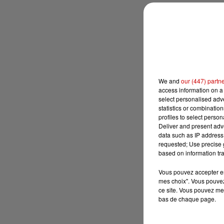
We and
our (447) partn
access information on a 
select personalised ad
statistics or combinatio
profiles to select person
Deliver and present adv
data such as IP address 
requested; Use precise g
based on information tra
Vous pouvez accepter en 
mes choix". Vous pouvez
ce site. Vous pouvez met
bas de chaque page.