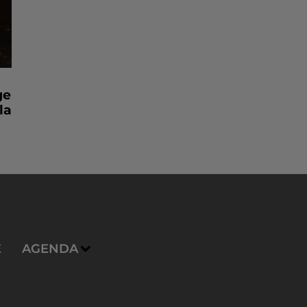
ge
la
E
AGENDA