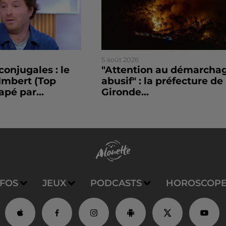
5 août 2026
conjugales : le
"Attention au démarcha
Imbert (Top
abusif" : la préfecture de 
apé par...
Gironde...
NFOS
JEUX
PODCASTS
HOROSCOP