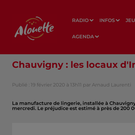
RADIO
INFOS
JE
AGENDA
Chauvigny : les locaux d'
Publié : 19 février 2020 à 13h11 par Arnaud Laurenti
La manufacture de lingerie, installée à Chauvigny
mercredi. Le préjudice est estimé à près de 200 00