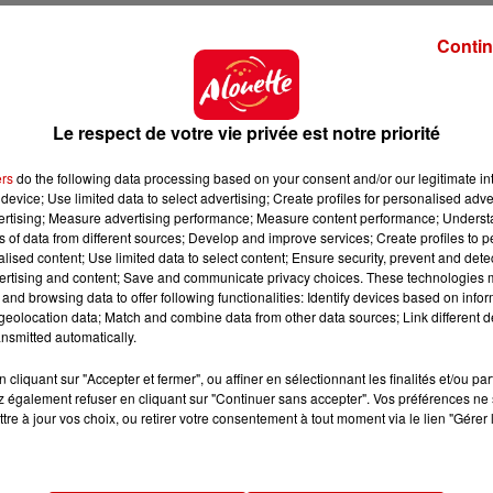
Contin
Le respect de votre vie privée est notre priorité
ers
do the following data processing based on your consent and/or our legitimate int
device; Use limited data to select advertising; Create profiles for personalised adver
vertising; Measure advertising performance; Measure content performance; Unders
ns of data from different sources; Develop and improve services; Create profiles to 
alised content; Use limited data to select content; Ensure security, prevent and detect
ertising and content; Save and communicate privacy choices. These technologies
and browsing data to offer following functionalities: Identify devices based on infor
eolocation data; Match and combine data from other data sources; Link different de
nsmitted automatically.
cliquant sur "Accepter et fermer", ou affiner en sélectionnant les finalités et/ou pa
 également refuser en cliquant sur "Continuer sans accepter". Vos préférences ne 
tre à jour vos choix, ou retirer votre consentement à tout moment via le lien "Gérer 