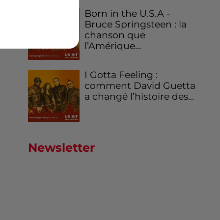
Born in the U.S.A -
Bruce Springsteen : la
chanson que
l’Amérique...
I Gotta Feeling :
comment David Guetta
a changé l’histoire des...
Newsletter