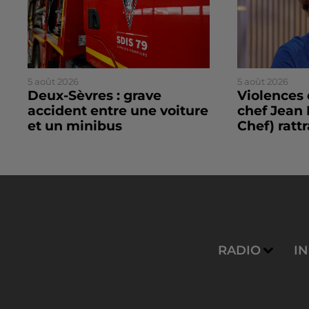
5 août 2026
5 août 2026
Deux-Sèvres : grave
Violences 
accident entre une voiture
chef Jean 
et un minibus
Chef) rattr
RADIO
I