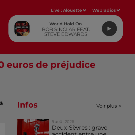
Live :
Alouette
Webradios
World Hold On
BOB SINCLAR FEAT.
STEVE EDWARDS
0 euros de préjudice
Infos
 à
Voir plus
5 août 2026
Deux-Sèvres : grave
accident entre une