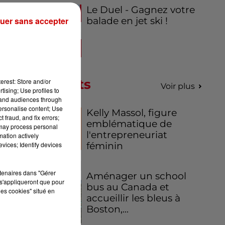
Le Duel - Gagnez votre
uer sans accepter
balade en jet ski !
Podcasts
erest: Store and/or
Voir plus
tising; Use profiles to
tand audiences through
personalise content; Use
Kelly Massol, figure
 fraud, and fix errors;
emblématique de
 may process personal
l'entrepreneuriat
mation actively
vices; Identify devices
féminin
rtenaires dans "Gérer
Aménager un school
s'appliqueront que pour
bus au Canada et
les cookies" situé en
accueillir les bleus à
Boston,...