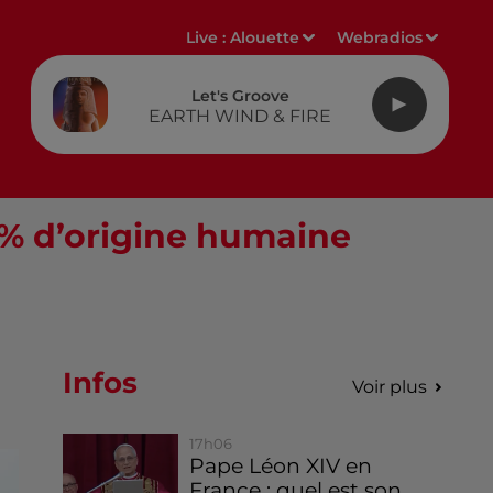
Live :
Alouette
Webradios
Let's Groove
EARTH WIND & FIRE
6% d’origine humaine
Infos
Voir plus
17h06
Pape Léon XIV en
France : quel est son