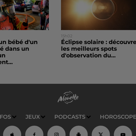
15h02
un bébé d'un
Éclipse solaire : découvr
sé dans un
les meilleurs spots
un
d'observation du...
nt...
NFOS
JEUX
PODCASTS
HOROSCOP