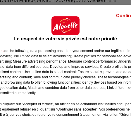
toute la France, environ 200 enquêtes avaient été
nt considérés de nature humaine, selon la gendarmerie.
 et le milieu équin, une convention a alors été signée
Contin
tionale des conseils des chevaux. De son côté, le
e de conseils pour les propriétaires d'équidés, en plein
Le respect de votre vie privée est notre priorité
ers
do the following data processing based on your consent and/or our legitimate int
device; Use limited data to select advertising; Create profiles for personalised adver
les enquêteurs. Les auteurs ont des motivations diverses
vertising; Measure advertising performance; Measure content performance; Unders
iques, haine des équidés, mimétisme, etc. La Mission
ns of data from different sources; Develop and improve services; Create profiles to 
alised content; Use limited data to select content; Ensure security, prevent and detect
dérives sectaires (Miviludes) a été sollicitée par la
ertising and content; Save and communicate privacy choices. These technologies
n concours aux investigations. Chacun des faits donne
and browsing data to offer following functionalities: Identify devices based on infor
rinaire, nécropsie, analyses...) afin de recueillir le
eolocation data; Match and combine data from other data sources; Link different de
nsmitted automatically.
it s'être retrouvé face à deux agresseurs venus s'en
cliquant sur "Accepter et fermer", ou affiner en sélectionnant les finalités et/ou pa
 également refuser en cliquant sur "Continuer sans accepter". Vos préférences ne 
 a été établi, mais sans résultat. Dans certains cas, la
tre à jour vos choix, ou retirer votre consentement à tout moment via le lien "Gérer 
crophage sur la carcasse du cheval, en particulier sur s
.