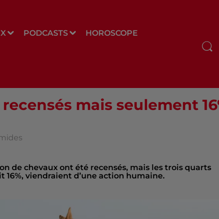
UX
PODCASTS
HOROSCOPE
s recensés mais seulement 1
umides
on de chevaux ont été recensés, mais les trois quarts
oit 16%, viendraient d’une action humaine.