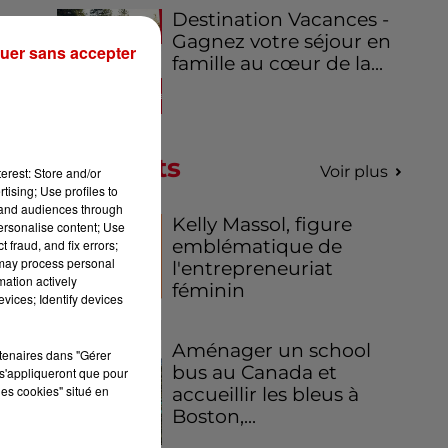
Destination Vacances -
Gagnez votre séjour en
uer sans accepter
famille au cœur de la...
Podcasts
Voir plus
erest: Store and/or
tising; Use profiles to
tand audiences through
Kelly Massol, figure
personalise content; Use
emblématique de
 fraud, and fix errors;
 may process personal
l'entrepreneuriat
mation actively
féminin
vices; Identify devices
Aménager un school
rtenaires dans "Gérer
bus au Canada et
s'appliqueront que pour
les cookies" situé en
accueillir les bleus à
es
Boston,...