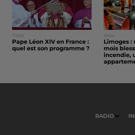
17h06
15h54
Pape Léon XIV en France :
Limoges : 
quel est son programme ?
mois bles
incendie, 
apparteme
RADIO
I