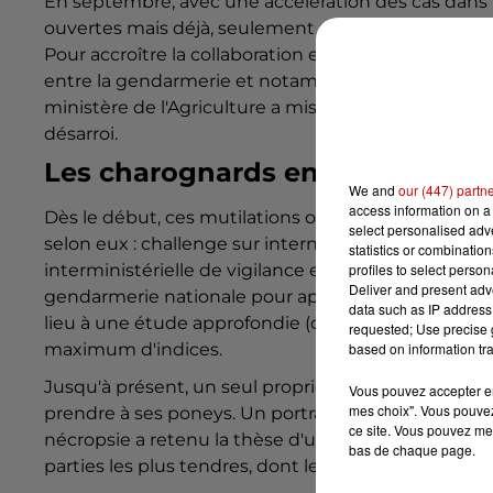
En septembre, avec une accélération des cas dans 
ouvertes mais déjà, seulement une trentaine étaie
Pour accroître la collaboration entre les enquêteurs
entre la gendarmerie et notamment la fédération na
ministère de l'Agriculture a mis en place une cellul
désarroi.
Les charognards en cause
We and
our (447) partn
access information on a 
Dès le début, ces mutilations ont laissé perplexes 
select personalised ad
selon eux : challenge sur internet, pratiques satan
statistics or combinatio
profiles to select person
interministérielle de vigilance et de lutte contre les 
Deliver and present adv
gendarmerie nationale pour apporter également so
data such as IP address 
lieu à une étude approfondie (constatation par un vété
requested; Use precise g
based on information tra
maximum d'indices.
Jusqu'à présent, un seul propriétaire de refuge a d
Vous pouvez accepter en 
mes choix". Vous pouvez
prendre à ses poneys. Un portrait-robot de l'un d'eux
ce site. Vous pouvez met
nécropsie a retenu la thèse d'une action animale né
bas de chaque page.
parties les plus tendres, dont les yeux ou les oreilles