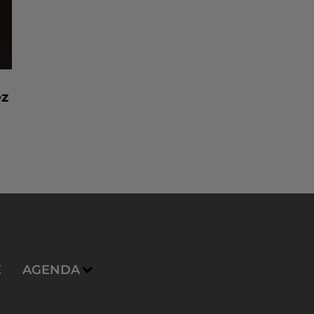
ez
E
AGENDA