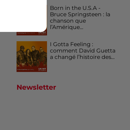
Born in the U.S.A -
Bruce Springsteen : la
chanson que
l’Amérique...
I Gotta Feeling :
comment David Guetta
a changé l’histoire des...
Newsletter