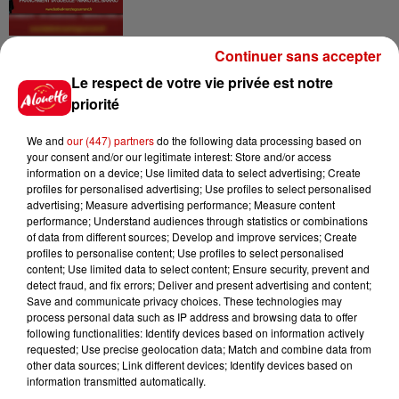
Le Duel - Gagnez vos entrées
Continuer sans accepter
pour l'un des zoos de nos
Le respect de votre vie privée est notre
régions !
priorité
We and
our (447) partners
do the following data processing based on
your consent and/or our legitimate interest: Store and/or access
Destination Vacances - Gagnez
information on a device; Use limited data to select advertising; Create
votre séjour en famille au cœur
profiles for personalised advertising; Use profiles to select personalised
de la...
advertising; Measure advertising performance; Measure content
performance; Understand audiences through statistics or combinations
of data from different sources; Develop and improve services; Create
profiles to personalise content; Use profiles to select personalised
content; Use limited data to select content; Ensure security, prevent and
detect fraud, and fix errors; Deliver and present advertising and content;
Save and communicate privacy choices. These technologies may
Podcasts
process personal data such as IP address and browsing data to offer
Voir plus
following functionalities: Identify devices based on information actively
requested; Use precise geolocation data; Match and combine data from
other data sources; Link different devices; Identify devices based on
Kelly Massol, figure
information transmitted automatically.
emblématique de