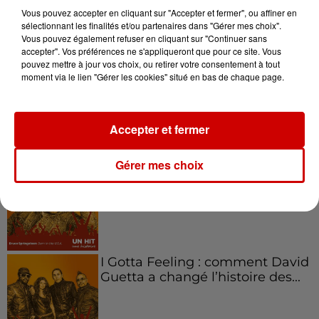
l'entrepreneuriat féminin
Vous pouvez accepter en cliquant sur "Accepter et fermer", ou affiner en
sélectionnant les finalités et/ou partenaires dans "Gérer mes choix".
Vous pouvez également refuser en cliquant sur "Continuer sans
accepter". Vos préférences ne s'appliqueront que pour ce site. Vous
pouvez mettre à jour vos choix, ou retirer votre consentement à tout
Aménager un school bus au
moment via le lien "Gérer les cookies" situé en bas de chaque page.
Canada et accueillir les bleus à
Boston,...
Accepter et fermer
Gérer mes choix
Born in the U.S.A - Bruce
Springsteen : la chanson que
l’Amérique...
I Gotta Feeling : comment David
Guetta a changé l’histoire des...