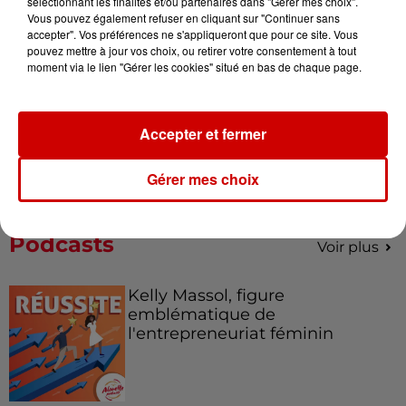
sélectionnant les finalités et/ou partenaires dans "Gérer mes choix".
Vous pouvez également refuser en cliquant sur "Continuer sans
accepter". Vos préférences ne s'appliqueront que pour ce site. Vous
pouvez mettre à jour vos choix, ou retirer votre consentement à tout
moment via le lien "Gérer les cookies" situé en bas de chaque page.
Le Duel - Gagnez votre balade
en jet ski !
Accepter et fermer
Gérer mes choix
Podcasts
Voir plus
Kelly Massol, figure
emblématique de
l'entrepreneuriat féminin