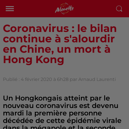
Coronavirus : le bilan
continue à s'alourdir
en Chine, un mort à
Hong Kong
Publié : 4 février 2020 à 6h28 par Arnaud Laurenti
Un Hongkongais atteint par le
nouveau coronavirus est devenu
mardi la première personne
décédée de cette épidémie virale
dans la mégapole et la seconde