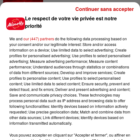
Continuer sans accepter
Le respect de votre vie privée est notre
priorité
Jeux
Voir plus
We and
our (447) partners
do the following data processing based on
your consent and/or our legitimate interest: Store and/or access
Gagnez vos places pour le
information on a device; Use limited data to select advertising; Create
Festival du Roi Arthur 2026 !
profiles for personalised advertising; Use profiles to select personalised
advertising; Measure advertising performance; Measure content
performance; Understand audiences through statistics or combinations
of data from different sources; Develop and improve services; Create
profiles to personalise content; Use profiles to select personalised
content; Use limited data to select content; Ensure security, prevent and
Gagnez vos entrées pour le
detect fraud, and fix errors; Deliver and present advertising and content;
Musée du Sport Automobile au
Save and communicate privacy choices. These technologies may
Mans !
process personal data such as IP address and browsing data to offer
following functionalities: Identify devices based on information actively
requested; Use precise geolocation data; Match and combine data from
other data sources; Link different devices; Identify devices based on
information transmitted automatically.
Alouette vous invite à
Vous pouvez accepter en cliquant sur "Accepter et fermer", ou affiner en
Futuroscope Xperiences !