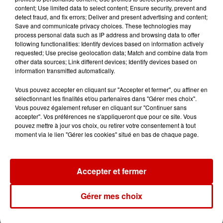
content; Use limited data to select content; Ensure security, prevent and
detect fraud, and fix errors; Deliver and present advertising and content;
Le Duel - Gagnez votre balade
Save and communicate privacy choices. These technologies may
en jet ski !
process personal data such as IP address and browsing data to offer
following functionalities: Identify devices based on information actively
requested; Use precise geolocation data; Match and combine data from
other data sources; Link different devices; Identify devices based on
information transmitted automatically.
Vous pouvez accepter en cliquant sur "Accepter et fermer", ou affiner en
sélectionnant les finalités et/ou partenaires dans "Gérer mes choix".
Podcasts
Voir plus
Vous pouvez également refuser en cliquant sur "Continuer sans
accepter". Vos préférences ne s'appliqueront que pour ce site. Vous
pouvez mettre à jour vos choix, ou retirer votre consentement à tout
Kelly Massol, figure
moment via le lien "Gérer les cookies" situé en bas de chaque page.
emblématique de
l'entrepreneuriat féminin
Accepter et fermer
Gérer mes choix
Aménager un school bus au
Canada et accueillir les bleus à
Boston,...