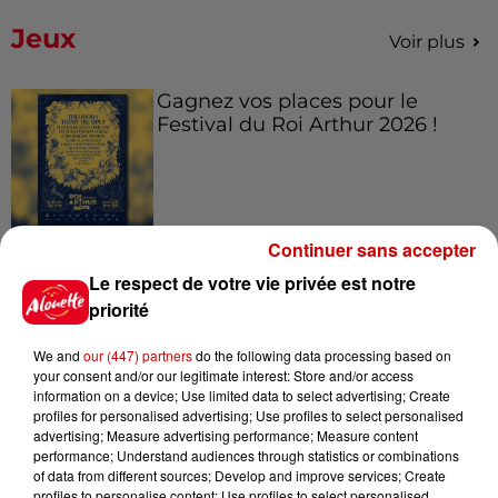
Jeux
Voir plus
Gagnez vos places pour le
Festival du Roi Arthur 2026 !
Continuer sans accepter
Gagnez vos entrées pour le
Musée du Sport Automobile au
Le respect de votre vie privée est notre
Mans !
priorité
We and
our (447) partners
do the following data processing based on
your consent and/or our legitimate interest: Store and/or access
Alouette vous invite à
information on a device; Use limited data to select advertising; Create
profiles for personalised advertising; Use profiles to select personalised
Futuroscope Xperiences !
advertising; Measure advertising performance; Measure content
performance; Understand audiences through statistics or combinations
of data from different sources; Develop and improve services; Create
profiles to personalise content; Use profiles to select personalised