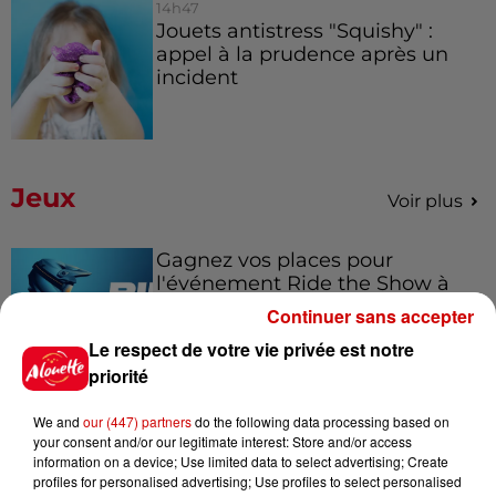
14h47
Jouets antistress "Squishy" :
appel à la prudence après un
incident
Jeux
Voir plus
Gagnez vos places pour
l'événement Ride the Show à
Morlaix !
Continuer sans accepter
Le respect de votre vie privée est notre
priorité
Gagnez vos places pour le
We and
our (447) partners
do the following data processing based on
festival Marché Gourmand 2026
your consent and/or our legitimate interest: Store and/or access
à Coulon !
information on a device; Use limited data to select advertising; Create
profiles for personalised advertising; Use profiles to select personalised