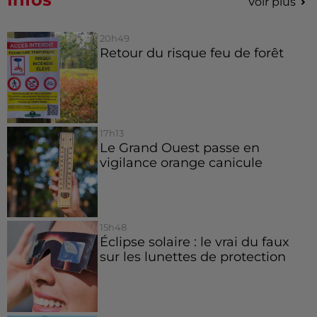
Voir plus
20h49
Retour du risque feu de forêt
17h13
Le Grand Ouest passe en
vigilance orange canicule
15h48
Éclipse solaire : le vrai du faux
sur les lunettes de protection