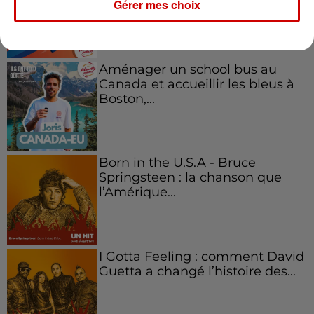
Gérer mes choix
l'entrepreneuriat féminin
Aménager un school bus au
Canada et accueillir les bleus à
Boston,...
Born in the U.S.A - Bruce
Springsteen : la chanson que
l’Amérique...
I Gotta Feeling : comment David
Guetta a changé l’histoire des...