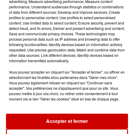
advertising; Measure advertising performance; Measure content
performance; Understand audiences through statistics or combinations
of data from different sources; Develop and improve services; Create
Le Duel - Gagnez vos entrées
profiles to personalise content; Use profiles to select personalised
pour le parc animalier de votre
content; Use limited data to select content; Ensure security, prevent and
choix !
detect fraud, and fix errors; Deliver and present advertising and content;
Save and communicate privacy choices. These technologies may
process personal data such as IP address and browsing data to offer
following functionalities: Identify devices based on information actively
requested; Use precise geolocation data; Match and combine data from
other data sources; Link different devices; Identify devices based on
Destination Vacances - Gagnez
information transmitted automatically.
votre séjour en famille au cœur
de la...
Vous pouvez accepter en cliquant sur "Accepter et fermer", ou affiner en
sélectionnant les finalités et/ou partenaires dans "Gérer mes choix".
Vous pouvez également refuser en cliquant sur "Continuer sans
accepter". Vos préférences ne s'appliqueront que pour ce site. Vous
pouvez mettre à jour vos choix, ou retirer votre consentement à tout
moment via le lien "Gérer les cookies" situé en bas de chaque page.
Podcasts
Voir plus
Accepter et fermer
Kelly Massol, figure
emblématique de