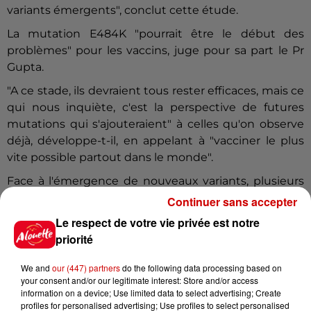
variants émergents", conclut cette étude.
La mutation E484K "pourrait être le début des
problèmes" pour les vaccins, juge pour sa part le Pr
Gupta.
"A ce stade, ils devraient tous rester efficaces, mais ce
qui nous inquiète, c'est la perspective de futures
mutations qui s'ajouteraient" à celles qu'on observe
déjà, développe-t-il, en appelant à "vacciner le plus
vite possible partout dans le monde".
Face à l'émergence de nouveaux variants, plusieurs
laboratoires ont assuré qu'ils étaient capables de
Continuer sans accepter
fournir rapidement de nouvelles versions de leur
Le respect de votre vie privée est notre
vaccin si besoin était.
priorité
We and
our (447) partners
do the following data processing based on
(Avec AFP)
your consent and/or our legitimate interest: Store and/or access
information on a device; Use limited data to select advertising; Create
Infos
Voir plus
profiles for personalised advertising; Use profiles to select personalised