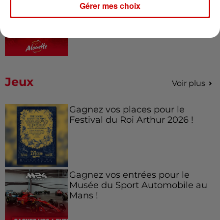
Gérer mes choix
À LA UNE : incendie à La
Rochelle, mégaferme de
saumons et succès...
Jeux
Voir plus
Gagnez vos places pour le
Festival du Roi Arthur 2026 !
Gagnez vos entrées pour le
Musée du Sport Automobile au
Mans !