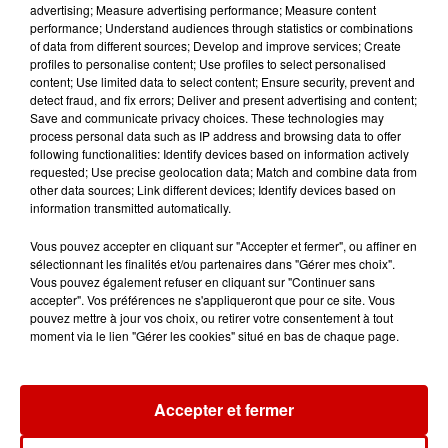
advertising; Measure advertising performance; Measure content
performance; Understand audiences through statistics or combinations
5 août 2026
of data from different sources; Develop and improve services; Create
Deux-Sèvres : grave accident
profiles to personalise content; Use profiles to select personalised
content; Use limited data to select content; Ensure security, prevent and
entre une voiture et un minibus
detect fraud, and fix errors; Deliver and present advertising and content;
Save and communicate privacy choices. These technologies may
process personal data such as IP address and browsing data to offer
following functionalities: Identify devices based on information actively
requested; Use precise geolocation data; Match and combine data from
5 août 2026
other data sources; Link different devices; Identify devices based on
Violences conjugales : le chef
information transmitted automatically.
Jean Imbert (Top Chef) rattrapé
par...
Vous pouvez accepter en cliquant sur "Accepter et fermer", ou affiner en
sélectionnant les finalités et/ou partenaires dans "Gérer mes choix".
Vous pouvez également refuser en cliquant sur "Continuer sans
accepter". Vos préférences ne s'appliqueront que pour ce site. Vous
5 août 2026
pouvez mettre à jour vos choix, ou retirer votre consentement à tout
"Attention au démarchage
moment via le lien "Gérer les cookies" situé en bas de chaque page.
abusif" : la préfecture de la
Gironde...
Accepter et fermer
5 août 2026