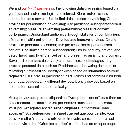
We and
our (447) partners
do the following data processing based on
your consent and/or our legitimate interest: Store and/or access
information on a device; Use limited data to select advertising; Create
profiles for personalised advertising; Use profiles to select personalised
Gagnez vos entrées pour le
advertising; Measure advertising performance; Measure content
Musée du Sport Automobile au
performance; Understand audiences through statistics or combinations
Mans !
of data from different sources; Develop and improve services; Create
profiles to personalise content; Use profiles to select personalised
content; Use limited data to select content; Ensure security, prevent and
detect fraud, and fix errors; Deliver and present advertising and content;
Save and communicate privacy choices. These technologies may
Alouette vous invite à
process personal data such as IP address and browsing data to offer
Futuroscope Xperiences !
following functionalities: Identify devices based on information actively
requested; Use precise geolocation data; Match and combine data from
other data sources; Link different devices; Identify devices based on
information transmitted automatically.
Vous pouvez accepter en cliquant sur "Accepter et fermer", ou affiner en
Le Duel - Gagnez votre balade
sélectionnant les finalités et/ou partenaires dans "Gérer mes choix".
Vous pouvez également refuser en cliquant sur "Continuer sans
en jet ski !
accepter". Vos préférences ne s'appliqueront que pour ce site. Vous
pouvez mettre à jour vos choix, ou retirer votre consentement à tout
moment via le lien "Gérer les cookies" situé en bas de chaque page.