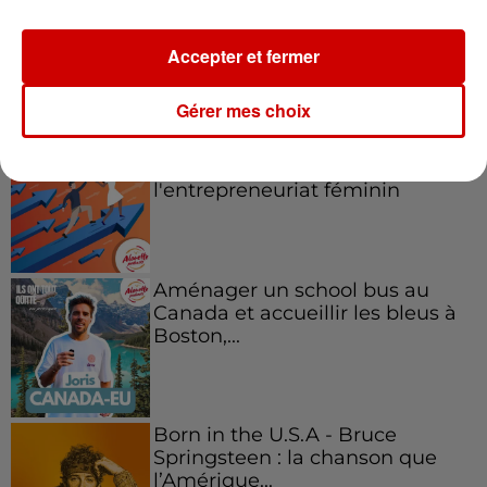
Accepter et fermer
Podcasts
Voir plus
Gérer mes choix
Kelly Massol, figure
emblématique de
l'entrepreneuriat féminin
Aménager un school bus au
Canada et accueillir les bleus à
Boston,...
Born in the U.S.A - Bruce
Springsteen : la chanson que
l’Amérique...