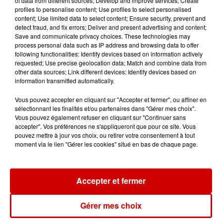
of data from different sources; Develop and improve services; Create
profiles to personalise content; Use profiles to select personalised
content; Use limited data to select content; Ensure security, prevent and
detect fraud, and fix errors; Deliver and present advertising and content;
Save and communicate privacy choices. These technologies may
Destination Vacances : inscrivez-
process personal data such as IP address and browsing data to offer
vous !
following functionalities: Identify devices based on information actively
requested; Use precise geolocation data; Match and combine data from
other data sources; Link different devices; Identify devices based on
information transmitted automatically.
Vous pouvez accepter en cliquant sur "Accepter et fermer", ou affiner en
sélectionnant les finalités et/ou partenaires dans "Gérer mes choix".
Vous pouvez également refuser en cliquant sur "Continuer sans
Podcasts
accepter". Vos préférences ne s'appliqueront que pour ce site. Vous
Voir plus
pouvez mettre à jour vos choix, ou retirer votre consentement à tout
moment via le lien "Gérer les cookies" situé en bas de chaque page.
Kelly Massol, figure
emblématique de
l'entrepreneuriat féminin
Accepter et fermer
Gérer mes choix
Aménager un school bus au