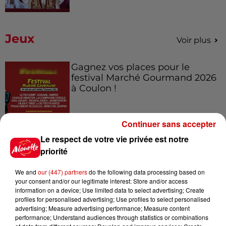
Jeux
Voir plus
Gagnez vos places pour le
festival Marché Gourmand 2026
à Coulon !
Continuer sans accepter
Le Duel - Gagnez vos entrées
Le respect de votre vie privée est notre
pour l'un des zoos de nos
priorité
régions !
We and
our (447) partners
do the following data processing based on
your consent and/or our legitimate interest: Store and/or access
information on a device; Use limited data to select advertising; Create
profiles for personalised advertising; Use profiles to select personalised
Destination Vacances - Gagnez
advertising; Measure advertising performance; Measure content
votre séjour en famille au cœur
performance; Understand audiences through statistics or combinations
de la...