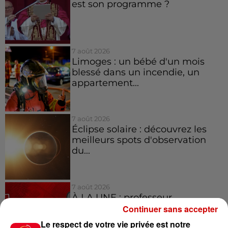
est son programme ?
7 août 2026
Limoges : un bébé d'un mois
blessé dans un incendie, un
appartement...
7 août 2026
Éclipse solaire : découvrez les
meilleurs spots d'observation
du...
7 août 2026
À LA UNE : professeur
condamné, repreneurs pour
Continuer sans accepter
Duralex et la...
Le respect de votre vie privée est notre