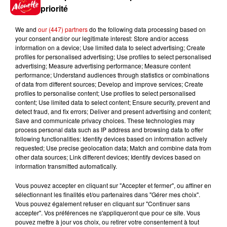
priorité
We and
our (447) partners
do the following data processing based on
your consent and/or our legitimate interest: Store and/or access
Jeux
Voir plus
information on a device; Use limited data to select advertising; Create
profiles for personalised advertising; Use profiles to select personalised
advertising; Measure advertising performance; Measure content
Le Duel - Gagnez vos entrées
performance; Understand audiences through statistics or combinations
of data from different sources; Develop and improve services; Create
pour l'un des zoos de nos
profiles to personalise content; Use profiles to select personalised
régions !
content; Use limited data to select content; Ensure security, prevent and
detect fraud, and fix errors; Deliver and present advertising and content;
Save and communicate privacy choices. These technologies may
process personal data such as IP address and browsing data to offer
following functionalities: Identify devices based on information actively
Destination Vacances - Gagnez
requested; Use precise geolocation data; Match and combine data from
votre séjour en famille au cœur
other data sources; Link different devices; Identify devices based on
de la...
information transmitted automatically.
Vous pouvez accepter en cliquant sur "Accepter et fermer", ou affiner en
sélectionnant les finalités et/ou partenaires dans "Gérer mes choix".
Vous pouvez également refuser en cliquant sur "Continuer sans
Destination Vacances : inscrivez-
accepter". Vos préférences ne s'appliqueront que pour ce site. Vous
vous !
pouvez mettre à jour vos choix, ou retirer votre consentement à tout