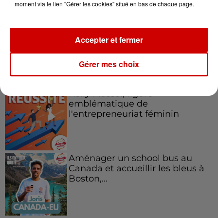
moment via le lien "Gérer les cookies" situé en bas de chaque page.
Accepter et fermer
Gérer mes choix
Podcasts
Voir plus
Kelly Massol, figure
emblématique de
l'entrepreneuriat féminin
Aménager un school bus au
Canada et accueillir les bleus à
Boston,...