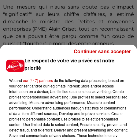
Une mesure qui n'aura sans doute pas d'impact
"significatif" sur leurs chiffre d'affaires, a estimé
dimanche le ministre des Petites et moyennes
entreprises (PME) Alain Griset, tout en reconnaissant
que cela pouvait être perçu comme "un coup de
plus" et "toucher" le moral des entrepreneurs.
Continuer sans accepter
(avec AFP)
Le respect de votre vie privée est notre
Infos
Voir plus
priorité
We and
our (447) partners
do the following data processing based on
20h49
your consent and/or our legitimate interest: Store and/or access
Retour du risque feu de forêt
information on a device; Use limited data to select advertising; Create
profiles for personalised advertising; Use profiles to select personalised
advertising; Measure advertising performance; Measure content
performance; Understand audiences through statistics or combinations
of data from different sources; Develop and improve services; Create
profiles to personalise content; Use profiles to select personalised
17h13
content; Use limited data to select content; Ensure security, prevent and
Le Grand Ouest passe en
detect fraud, and fix errors; Deliver and present advertising and content;
vigilance orange canicule
Save and communicate privacy choices. These technologies may