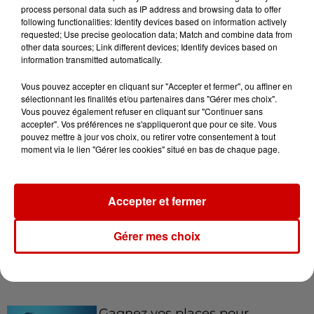
process personal data such as IP address and browsing data to offer
following functionalities: Identify devices based on information actively
requested; Use precise geolocation data; Match and combine data from
other data sources; Link different devices; Identify devices based on
information transmitted automatically.
15h48
Éclipse solaire : le vrai du faux
Vous pouvez accepter en cliquant sur "Accepter et fermer", ou affiner en
sur les lunettes de protection
sélectionnant les finalités et/ou partenaires dans "Gérer mes choix".
Vous pouvez également refuser en cliquant sur "Continuer sans
accepter". Vos préférences ne s'appliqueront que pour ce site. Vous
pouvez mettre à jour vos choix, ou retirer votre consentement à tout
moment via le lien "Gérer les cookies" situé en bas de chaque page.
14h47
Jouets antistress "Squishy" :
appel à la prudence après un
incident
Accepter et fermer
Gérer mes choix
Jeux
Voir plus
Gagnez vos places pour