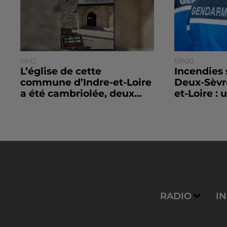
11h12
10h20
L’église de cette
Incendies
commune d’Indre-et-Loire
Deux-Sèvr
a été cambriolée, deux...
et-Loire : u
RADIO
I