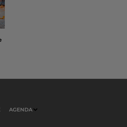
e
E
AGENDA