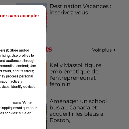
Destination Vacances :
inscrivez-vous !
des
uer sans accepter
un
élé
Podcasts
Voir plus
erest: Store and/or
nd
tising; Use profiles to
tand audiences through
Kelly Massol, figure
personalise content; Use
 et
 fraud, and fix errors;
emblématique de
 may process personal
eau
l'entrepreneuriat
mation actively
féminin
vices; Identify devices
Aménager un school
rtenaires dans "Gérer
ion
bus au Canada et
s'appliqueront que pour
e à
les cookies" situé en
accueillir les bleus à
Boston,...