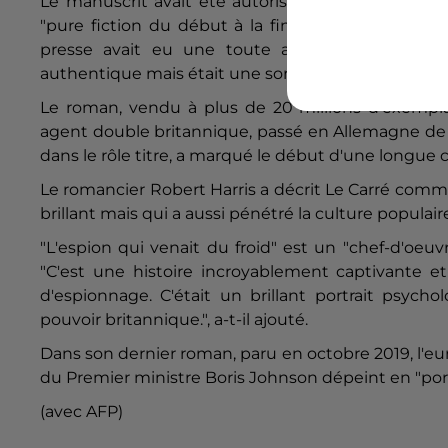
Le manuscrit avait été autorisé par les services s
"pure fiction du début à la fin", avait écrit John 
presse avait eu une toute autre opinion, racon
authentique mais était une sorte de message révél
Le roman, vendu à plus de 20 millions d'exemplai
agent double britannique, passé en Allemagne de l
dans le rôle titre, a marqué le début d'une longue c
Le romancier Robert Harris a décrit Le
Carré
comme 
brillant mais qui a aussi pénétré la culture populaire 
"L'espion qui venait du froid" est un "chef-d'oeuv
"C'est une histoire incroyablement captivante et
d'espionnage. C'était un brillant portrait psych
pouvoir britannique.", a-t-il ajouté.
Dans son dernier roman, paru en octobre 2019, l'eu
du Premier ministre Boris Johnson dépeint en "porc ig
(avec AFP)