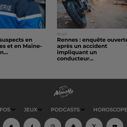
8h49
 suspects en
Rennes : enquête ouvert
es et en Maine-
après un accident
n...
impliquant un
conducteur...
NFOS
JEUX
PODCASTS
HOROSCOP