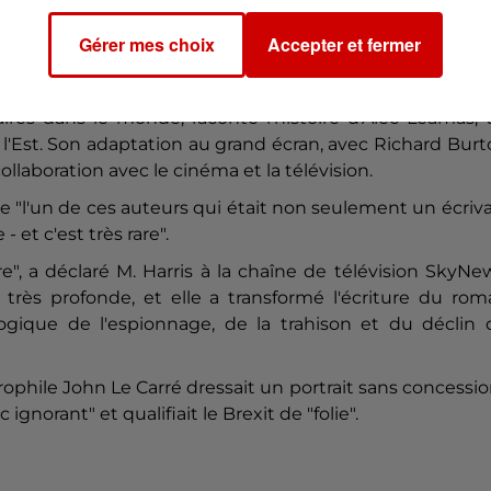
ecrets qui avaient conclu qu'il s'agissait d'une oeuvre
Le
Carré
en 2013 dans le quotidien The Guardian. Mais 
Gérer mes choix
Accepter et fermer
tait-il, décidant que ce récit n'était "pas simpleme
ateur venu de l'Autre Côté".
res dans le monde, raconte l'histoire d'Alec Leamas, 
'Est. Son adaptation au grand écran, avec Richard Bur
ollaboration avec le cinéma et la télévision.
"l'un de ces auteurs qui était non seulement un écriv
- et c'est très rare".
re", a déclaré M. Harris à la chaîne de télévision SkyNe
 très profonde, et elle a transformé l'écriture du ro
ologique de l'espionnage, de la trahison et du déclin
rophile John Le
Carré
dressait un portrait sans concessi
norant" et qualifiait le Brexit de "folie".