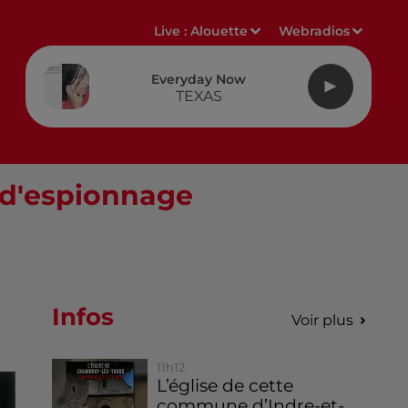
Live :
Alouette
Webradios
Everyday Now
TEXAS
 d'espionnage
Infos
Voir plus
11h12
L’église de cette
commune d’Indre-et-