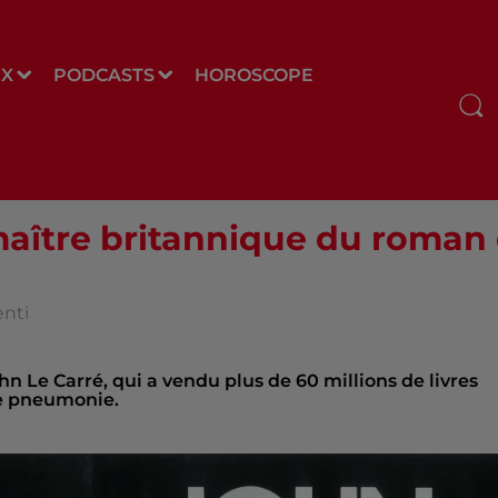
UX
PODCASTS
HOROSCOPE
maître britannique du roman
enti
 Le Carré, qui a vendu plus de 60 millions de livres
ne pneumonie.