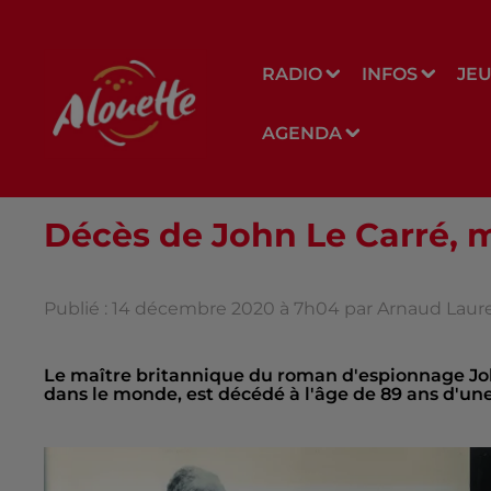
RADIO
INFOS
JE
AGENDA
Décès de John Le Carré, 
Publié : 14 décembre 2020 à 7h04 par Arnaud Laur
Le maître britannique du roman d'espionnage John
dans le monde, est décédé à l'âge de 89 ans d'u