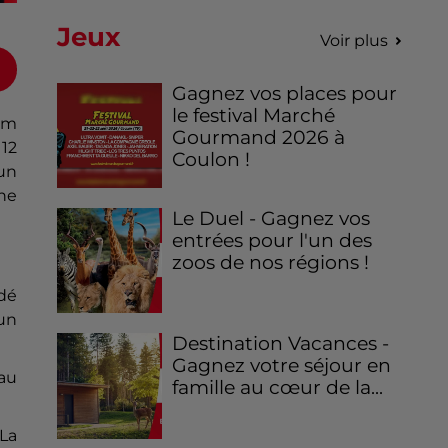
Jeux
Voir plus
Gagnez vos places pour
le festival Marché
nom
Gourmand 2026 à
 12
Coulon !
 un
une
Le Duel - Gagnez vos
entrées pour l'un des
zoos de nos régions !
dé
un
Destination Vacances -
Gagnez votre séjour en
 au
famille au cœur de la...
"La