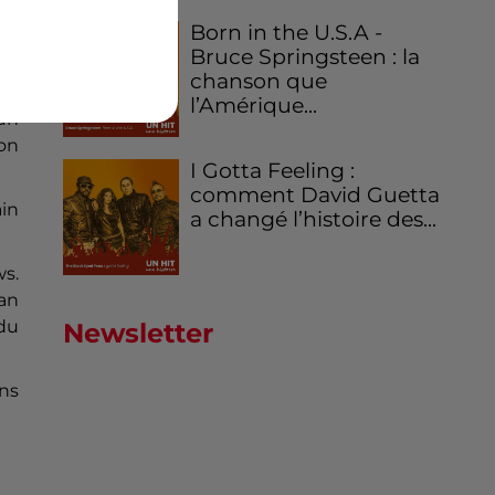
 de
la
Born in the U.S.A -
nt
Bruce Springsteen : la
chanson que
l’Amérique...
un
ton
I Gotta Feeling :
comment David Guetta
ain
a changé l’histoire des...
ws.
man
 du
Newsletter
ons