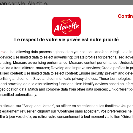
n dans le rôle-titre.
onstruits... Jouer le rôle de George Smiley a été un 
Contin
 à beaucoup lui devoir", a déclaré l'acteur dans 
née par l'agent double britannique Kim Philby qui avait rév
Le respect de votre vie privée est notre priorité
iotes au KGB, le poussant à démissionner du MI6.
ers
do the following data processing based on your consent and/or our legitimate int
ature anglaise", a déclaré son agent, louant son "gra
device; Use limited data to select advertising; Create profiles for personalised adver
igence".
vertising; Measure advertising performance; Measure content performance; Unders
ns of data from different sources; Develop and improve services; Create profiles to 
g, a déploré sur Twitter la mort d'un "géant littéraire"
alised content; Use limited data to select content; Ensure security, prevent and detect
ertising and content; Save and communicate privacy choices. These technologies
annique Simon Sebag Montefiore s'est dit sur le même rés
and browsing data to offer following functionalities: Identify devices based on infor
rature anglaise".
eolocation data; Match and combine data from other data sources; Link different de
nsmitted automatically.
cliquant sur "Accepter et fermer", ou affiner en sélectionnant les finalités et/ou pa
ntier après la parution de son troisième roman, "L'Esp
 également refuser en cliquant sur "Continuer sans accepter". Vos préférences ne 
ns, "mangé par l'ennui" que ses activités de diplomat
tre à jour vos choix, ou retirer votre consentement à tout moment via le lien "Gérer 
 procuraient.