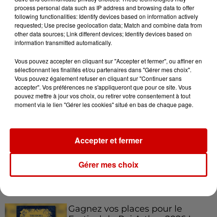
process personal data such as IP address and browsing data to offer
following functionalities: Identify devices based on information actively
requested; Use precise geolocation data; Match and combine data from
other data sources; Link different devices; Identify devices based on
6 août 2026
information transmitted automatically.
Invasion de physalies sur des
plages du Sud-Ouest
Vous pouvez accepter en cliquant sur "Accepter et fermer", ou affiner en
sélectionnant les finalités et/ou partenaires dans "Gérer mes choix".
Vous pouvez également refuser en cliquant sur "Continuer sans
accepter". Vos préférences ne s'appliqueront que pour ce site. Vous
pouvez mettre à jour vos choix, ou retirer votre consentement à tout
6 août 2026
moment via le lien "Gérer les cookies" situé en bas de chaque page.
À LA UNE : affaire Manon
Relandeau, musée cambriolé et
Amel Bent en...
Accepter et fermer
Gérer mes choix
Jeux
Voir plus
Gagnez vos places pour le