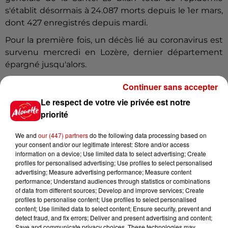
s'établit désormais à 24.087 morts depuis le 1er mars,
dont 427 enregistrés depuis mardi.
Pour la première fois, un décès lié au coronavirus est
survenu mercredi en Lozère, dernier département
épargné jusqu'alors.
(avec AFP)
Continuer sans accepter
Infos
Le respect de votre vie privée est notre
Voir plus
priorité
6 août 2026
We and
our (447) partners
do the following data processing based on
Un homme décède après une
your consent and/or our legitimate interest: Store and/or access
noyade dans le Finistère
information on a device; Use limited data to select advertising; Create
profiles for personalised advertising; Use profiles to select personalised
advertising; Measure advertising performance; Measure content
performance; Understand audiences through statistics or combinations
of data from different sources; Develop and improve services; Create
6 août 2026
profiles to personalise content; Use profiles to select personalised
Vendre un chiot en animalerie
content; Use limited data to select content; Ensure security, prevent and
peut coûter très cher
detect fraud, and fix errors; Deliver and present advertising and content;
Save and communicate privacy choices. These technologies may