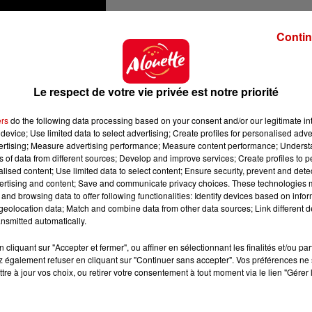
Contin
Le respect de votre vie privée est notre priorité
ers
do the following data processing based on your consent and/or our legitimate int
device; Use limited data to select advertising; Create profiles for personalised adver
vertising; Measure advertising performance; Measure content performance; Unders
ns of data from different sources; Develop and improve services; Create profiles to 
alised content; Use limited data to select content; Ensure security, prevent and detect
ertising and content; Save and communicate privacy choices. These technologies
and browsing data to offer following functionalities: Identify devices based on infor
eolocation data; Match and combine data from other data sources; Link different de
nsmitted automatically.
cliquant sur "Accepter et fermer", ou affiner en sélectionnant les finalités et/ou pa
 également refuser en cliquant sur "Continuer sans accepter". Vos préférences ne 
tre à jour vos choix, ou retirer votre consentement à tout moment via le lien "Gérer 