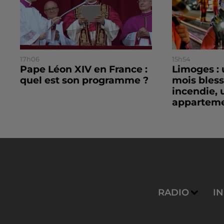
17h06
15h54
Pape Léon XIV en France :
Limoges : 
quel est son programme ?
mois bles
incendie, 
apparteme
RADIO
I