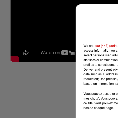
We and
our (447) partn
access information on a 
select personalised ad
statistics or combinatio
profiles to select person
Deliver and present adv
data such as IP address 
requested; Use precise g
based on information tra
Vous pouvez accepter en 
mes choix". Vous pouvez
ce site. Vous pouvez met
bas de chaque page.