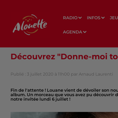
RADIO
INFOS
JE
AGENDA
Découvrez "Donne-moi to
Publié : 3 juillet 2020 à 11h00 par Arnaud Laurenti
Fin de l'attente ! Louane vient de dévoiler son no
album. Un morceau que vous avez pu découvrir dè
notre invitée lundi 6 juillet !