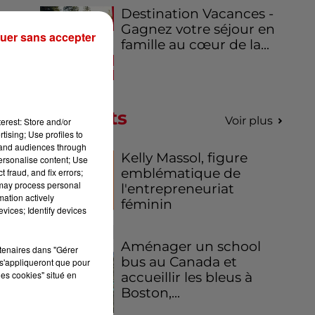
Destination Vacances -
Gagnez votre séjour en
uer sans accepter
famille au cœur de la...
Podcasts
Voir plus
erest: Store and/or
tising; Use profiles to
tand audiences through
Kelly Massol, figure
personalise content; Use
emblématique de
 fraud, and fix errors;
 may process personal
l'entrepreneuriat
mation actively
féminin
vices; Identify devices
Aménager un school
rtenaires dans "Gérer
bus au Canada et
s'appliqueront que pour
les cookies" situé en
accueillir les bleus à
Boston,...