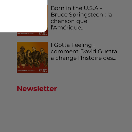
Born in the U.S.A -
Bruce Springsteen : la
chanson que
l’Amérique...
I Gotta Feeling :
comment David Guetta
a changé l’histoire des...
Newsletter