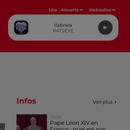
Live :
Alouette
Webradios
Gabriela
KATSEYE
Infos
Voir plus
17h06
Pape Léon XIV en
France : quel est son