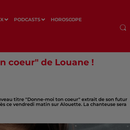
UX
PODCASTS
HOROSCOPE
n coeur" de Louane !
uveau titre "Donne-moi ton coeur" extrait de son futur
s ce vendredi matin sur Alouette. La chanteuse sera