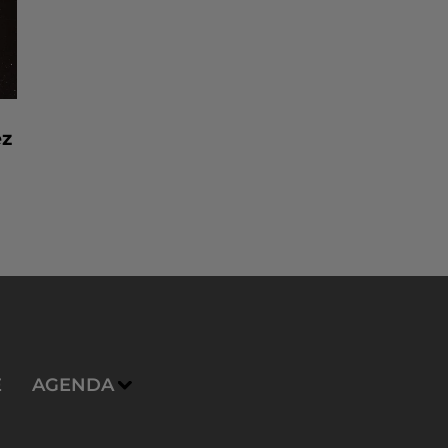
ez
E
AGENDA