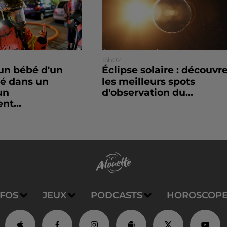
15h02
un bébé d'un
Éclipse solaire : découvr
sé dans un
les meilleurs spots
un
d'observation du...
nt...
NFOS
JEUX
PODCASTS
HOROSCOP