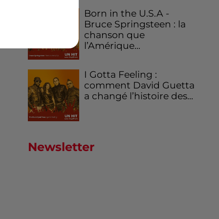
Born in the U.S.A -
Bruce Springsteen : la
chanson que
l’Amérique...
I Gotta Feeling :
comment David Guetta
a changé l’histoire des...
Newsletter