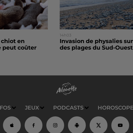
14h03
 chiot en
Invasion de physalies sur
 peut coûter
des plages du Sud-Ouest
NFOS
JEUX
PODCASTS
HOROSCOP