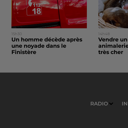
15h30
14h48
Un homme décède après
Vendre un
une noyade dans le
animalerie
Finistère
très cher
RADIO
I