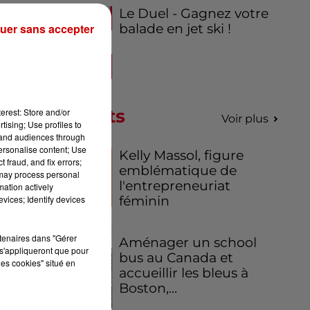
Le Duel - Gagnez votre
uer sans accepter
balade en jet ski !
Podcasts
erest: Store and/or
Voir plus
tising; Use profiles to
tand audiences through
personalise content; Use
Kelly Massol, figure
 fraud, and fix errors;
emblématique de
 may process personal
 la
l'entrepreneuriat
mation actively
une
vices; Identify devices
féminin
nt
ité
rtenaires dans "Gérer
Aménager un school
s'appliqueront que pour
bus au Canada et
les cookies" situé en
une
accueillir les bleus à
Boston,...
de