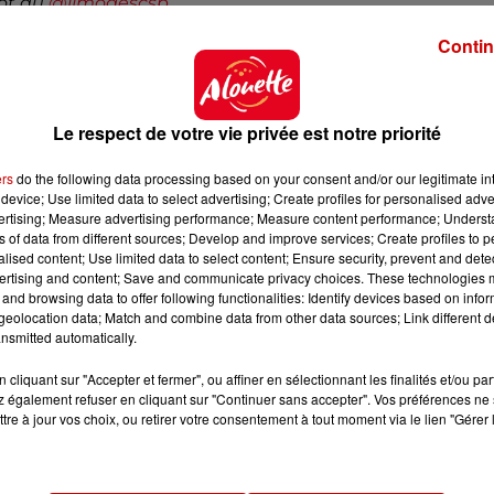
lot du
@limogescsp
Contin
Le respect de votre vie privée est notre priorité
mi
@Vincentbonnet21
ou à te l’emmener en personne
ers
do the following data processing based on your consent and/or our legitimate int
device; Use limited data to select advertising; Create profiles for personalised adver
vertising; Measure advertising performance; Measure content performance; Unders
ns of data from different sources; Develop and improve services; Create profiles to 
alised content; Use limited data to select content; Ensure security, prevent and detect
ertising and content; Save and communicate privacy choices. These technologies
oyés sur la Station spatiale internationale à bord de
and browsing data to offer following functionalities: Identify devices based on infor
r Thomas Pesquet ce printemps. Mais surprise à bord : 
eolocation data; Match and combine data from other data sources; Link different de
tés des spationautes. Loin d’être un bagage uniqueme
nsmitted automatically.
indiquer le moment où les voyageurs passaient en grav
cliquant sur "Accepter et fermer", ou affiner en sélectionnant les finalités et/ou pa
 également refuser en cliquant sur "Continuer sans accepter". Vos préférences ne 
tre à jour vos choix, ou retirer votre consentement à tout moment via le lien "Gérer 
 guitare emportée par le canadien Chris Hadfield lors d’
000 $. De quoi réfléchir avant de charger sa valise.
et a encore un peu de temps pour choisir la couleur 