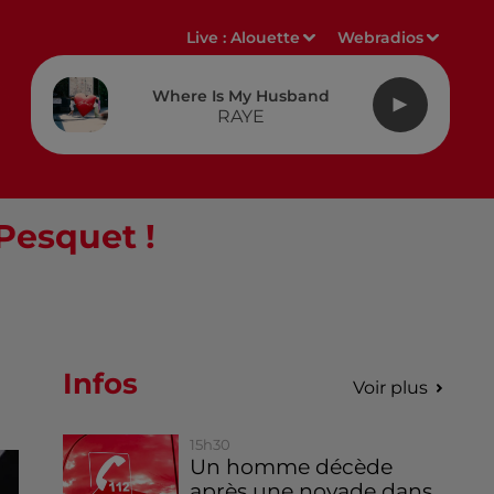
Live :
Alouette
Webradios
Where Is My Husband
RAYE
Pesquet !
Infos
Voir plus
15h30
Un homme décède
après une noyade dans