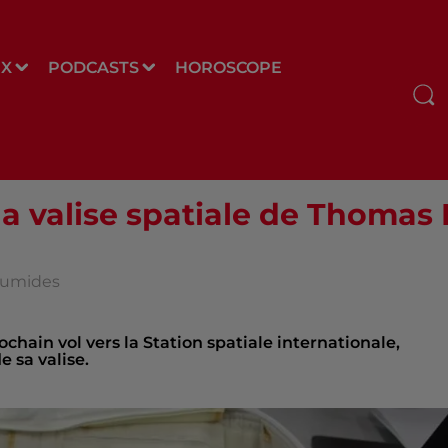
UX
PODCASTS
HOROSCOPE
a valise spatiale de Thomas 
Loumides
hain vol vers la Station spatiale internationale,
 sa valise.