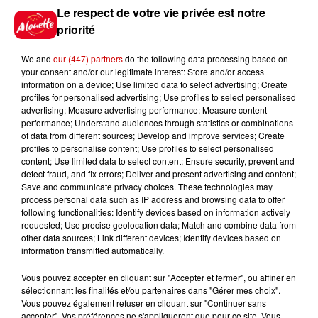
Jeux
Voir plus
Le respect de votre vie privée est notre
priorité
Gagnez vos places pour le
We and
our (447) partners
do the following data processing based on
Festival du Roi Arthur 2026 !
your consent and/or our legitimate interest: Store and/or access
information on a device; Use limited data to select advertising; Create
profiles for personalised advertising; Use profiles to select personalised
advertising; Measure advertising performance; Measure content
performance; Understand audiences through statistics or combinations
of data from different sources; Develop and improve services; Create
Gagnez vos entrées pour le
profiles to personalise content; Use profiles to select personalised
Musée du Sport Automobile au
content; Use limited data to select content; Ensure security, prevent and
Mans !
detect fraud, and fix errors; Deliver and present advertising and content;
Save and communicate privacy choices. These technologies may
process personal data such as IP address and browsing data to offer
following functionalities: Identify devices based on information actively
requested; Use precise geolocation data; Match and combine data from
Alouette vous invite à
other data sources; Link different devices; Identify devices based on
Futuroscope Xperiences !
information transmitted automatically.
Vous pouvez accepter en cliquant sur "Accepter et fermer", ou affiner en
sélectionnant les finalités et/ou partenaires dans "Gérer mes choix".
Vous pouvez également refuser en cliquant sur "Continuer sans
accepter". Vos préférences ne s'appliqueront que pour ce site. Vous