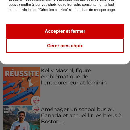
pouvez mettre à jour vos choix, ou retirer votre consentement à tout
Le Duel - Gagnez votre balade
moment via le lien "Gérer les cookies" situé en bas de chaque page.
en jet ski !
Accepter et fermer
Gérer mes choix
Podcasts
Voir plus
Kelly Massol, figure
emblématique de
l'entrepreneuriat féminin
Aménager un school bus au
Canada et accueillir les bleus à
Boston,...