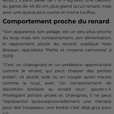
fèces...). Il peut peser de 7 à 17 kg avec une hauteur
au garrot de 45-50 cm, plus grand qu'un renard, mais
avec une queue plus courte et moins touffue.
Comportement proche du renard
"Son apparence, son pelage, est un peu plus proche
du loup, mais son comportement, son alimentation,
le rapprochent plutôt du renard", expliqué Yoan
Bressan, spécialiste "Petits et moyens carnivores" à
l'OFB.
"C'est un charognard et un prédateur opportuniste
comme le renard, qui peut chasser des petites
proies", vit plutôt isolé ou en couple qu'en meute
comme le loup, avec "un comportement de
discrétion similaire au renard roux", ajoute-t-il.
Privilégiant petites proies et charognes, il ne peut
"représenter qu'exceptionnellement une menace
pour des troupeaux, une brebis c'est déjà gros pour
lui".