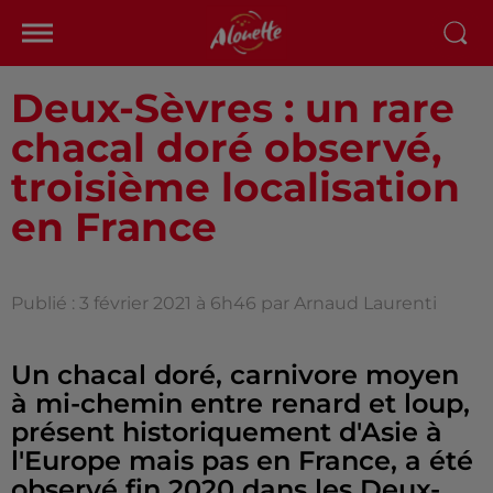
Deux-Sèvres : un rare
chacal doré observé,
troisième localisation
en France
Publié : 3 février 2021 à 6h46 par Arnaud Laurenti
Un chacal doré, carnivore moyen
à mi-chemin entre renard et loup,
présent historiquement d'Asie à
l'Europe mais pas en France, a été
observé fin 2020 dans les Deux-