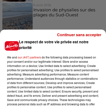
6 août 2026
Invasion de physalies sur des
plages du Sud-Ouest
Continuer sans accepter
6 août 2026
À LA UNE : affaire Manon
Le respect de votre vie privée est notre
Relandeau, musée cambriolé et
priorité
Amel Bent en...
We and
our (447) partners
do the following data processing based on
your consent and/or our legitimate interest: Store and/or access
information on a device; Use limited data to select advertising; Create
profiles for personalised advertising; Use profiles to select personalised
advertising; Measure advertising performance; Measure content
Jeux
Voir plus
performance; Understand audiences through statistics or combinations
of data from different sources; Develop and improve services; Create
profiles to personalise content; Use profiles to select personalised
Gagnez vos places pour le
content; Use limited data to select content; Ensure security, prevent and
Festival du Roi Arthur 2026 !
detect fraud, and fix errors; Deliver and present advertising and content;
Save and communicate privacy choices. These technologies may
process personal data such as IP address and browsing data to offer