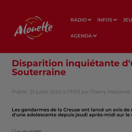
RADIO
INFOS
JE
AGENDA
Disparition inquiétante d
Souterraine
Publié : 31 juillet 2020 à 17h03 par Thierry Matonnat
Les gendarmes de la Creuse ont lancé un avis de 
d'une adolescente depuis jeudi après-midi sur le