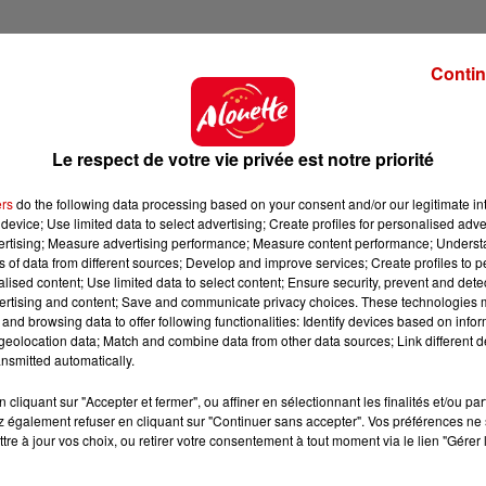
Contin
Le respect de votre vie privée est notre priorité
ers
do the following data processing based on your consent and/or our legitimate int
device; Use limited data to select advertising; Create profiles for personalised adver
vertising; Measure advertising performance; Measure content performance; Unders
ns of data from different sources; Develop and improve services; Create profiles to 
alised content; Use limited data to select content; Ensure security, prevent and detect
ertising and content; Save and communicate privacy choices. These technologies
and browsing data to offer following functionalities: Identify devices based on infor
eolocation data; Match and combine data from other data sources; Link different de
nsmitted automatically.
cliquant sur "Accepter et fermer", ou affiner en sélectionnant les finalités et/ou pa
 également refuser en cliquant sur "Continuer sans accepter". Vos préférences ne 
tre à jour vos choix, ou retirer votre consentement à tout moment via le lien "Gérer 