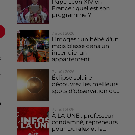
Pape Léon XIV en
France : quel est son
programme ?
7 août 2026
Limoges : un bébé d'un
mois blessé dans un
incendie, un
t
appartement...
7 août 2026
x
Éclipse solaire :
découvrez les meilleurs
spots d'observation du...
a
7 août 2026
À LA UNE : professeur
condamné, repreneurs
pour Duralex et la...