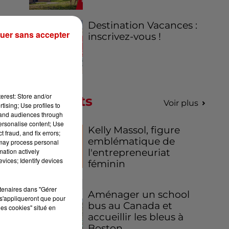
Destination Vacances :
uer sans accepter
inscrivez-vous !
erest: Store and/or
Podcasts
Voir plus
tising; Use profiles to
tand audiences through
personalise content; Use
Kelly Massol, figure
 fraud, and fix errors;
emblématique de
 may process personal
mation actively
l'entrepreneuriat
vices; Identify devices
féminin
rtenaires dans "Gérer
Aménager un school
s'appliqueront que pour
bus au Canada et
les cookies" situé en
accueillir les bleus à
Boston,...