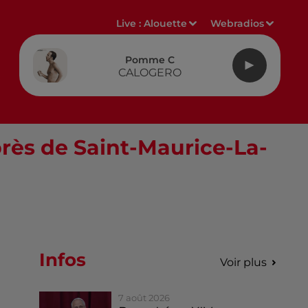
Live :
Alouette
Webradios
Pomme C
CALOGERO
près de Saint-Maurice-La-
Infos
Voir plus
7 août 2026