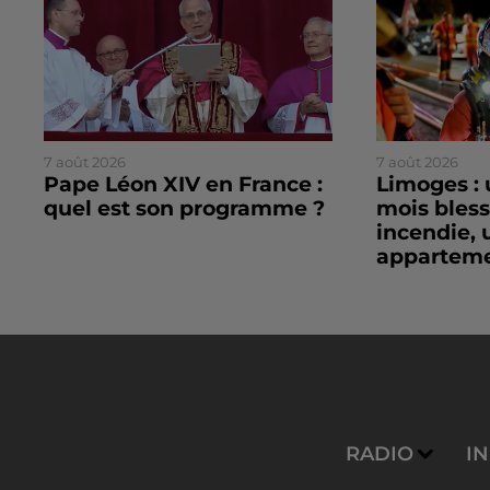
7 août 2026
7 août 2026
Pape Léon XIV en France :
Limoges : 
quel est son programme ?
mois bles
incendie, 
apparteme
RADIO
I