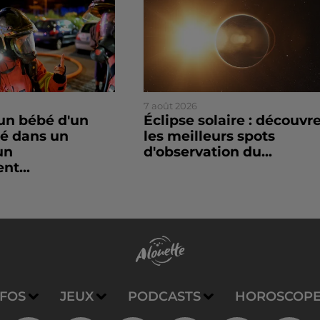
7 août 2026
un bébé d'un
Éclipse solaire : découvr
sé dans un
les meilleurs spots
un
d'observation du...
nt...
NFOS
JEUX
PODCASTS
HOROSCOP