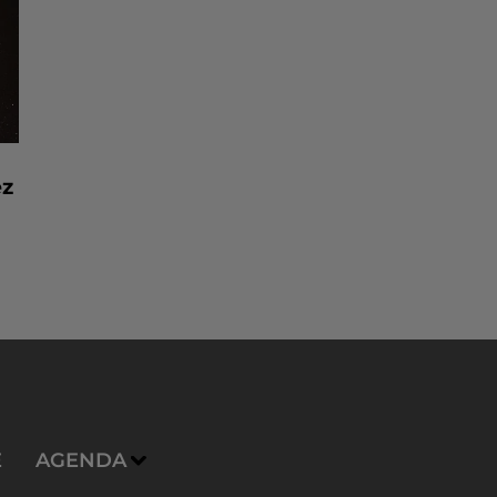
ez
E
AGENDA