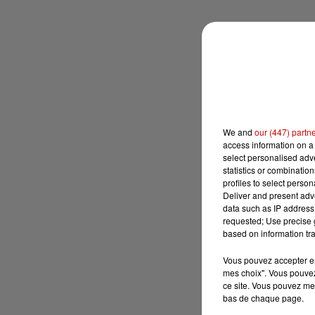
We and
our (447) partn
access information on a 
select personalised ad
statistics or combinatio
profiles to select person
Deliver and present adv
data such as IP address 
requested; Use precise g
based on information tra
Vous pouvez accepter en 
mes choix". Vous pouvez
ce site. Vous pouvez met
bas de chaque page.