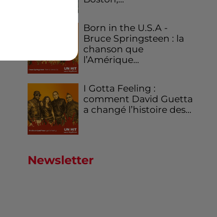
Born in the U.S.A -
Bruce Springsteen : la
chanson que
l’Amérique...
I Gotta Feeling :
comment David Guetta
a changé l’histoire des...
Newsletter