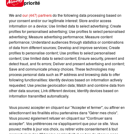
Gagnez vos places pour le
priorité
festival Marché Gourmand 2026
à Coulon !
We and
our (447) partners
do the following data processing based on
your consent and/or our legitimate interest: Store and/or access
information on a device; Use limited data to select advertising; Create
profiles for personalised advertising; Use profiles to select personalised
advertising; Measure advertising performance; Measure content
Le Duel - Gagnez vos entrées
performance; Understand audiences through statistics or combinations
pour l'un des zoos de nos
of data from different sources; Develop and improve services; Create
régions !
profiles to personalise content; Use profiles to select personalised
content; Use limited data to select content; Ensure security, prevent and
detect fraud, and fix errors; Deliver and present advertising and content;
Save and communicate privacy choices. These technologies may
process personal data such as IP address and browsing data to offer
Destination Vacances - Gagnez
following functionalities: Identify devices based on information actively
requested; Use precise geolocation data; Match and combine data from
votre séjour en famille au cœur
other data sources; Link different devices; Identify devices based on
de la...
information transmitted automatically.
Vous pouvez accepter en cliquant sur "Accepter et fermer", ou affiner en
sélectionnant les finalités et/ou partenaires dans "Gérer mes choix".
Vous pouvez également refuser en cliquant sur "Continuer sans
Destination Vacances : inscrivez-
accepter". Vos préférences ne s'appliqueront que pour ce site. Vous
vous !
pouvez mettre à jour vos choix, ou retirer votre consentement à tout