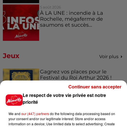
5 août 2026
À LA UNE : incendie à La
Rochelle, mégaferme de
saumons et succès...
Jeux
Voir plus
Gagnez vos places pour le
Festival du Roi Arthur 2026 !
Continuer sans accepter
Le respect de votre vie privée est notre
priorité
Gagnez vos entrées pour le
We and
our (447) partners
do the following data processing based on
Musée du Sport Automobile au
your consent and/or our legitimate interest: Store and/or access
Mans !
information on a device; Use limited data to select advertising; Create