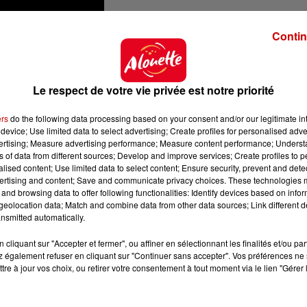
Contin
Le respect de votre vie privée est notre priorité
ers
do the following data processing based on your consent and/or our legitimate int
device; Use limited data to select advertising; Create profiles for personalised adver
vertising; Measure advertising performance; Measure content performance; Unders
ns of data from different sources; Develop and improve services; Create profiles to 
alised content; Use limited data to select content; Ensure security, prevent and detect
sif
ertising and content; Save and communicate privacy choices. These technologies
and browsing data to offer following functionalities: Identify devices based on infor
 le
service des ressources naturelles
(
DNR
) de
Géorgie
.
eolocation data; Match and combine data from other data sources; Link different de
nsmitted automatically.
prises. À noter que p
lusieurs pièges
ont été mis en pla
uvoir le relâcher dans une
réserve naturelle
.
cliquant sur "Accepter et fermer", ou affiner en sélectionnant les finalités et/ou pa
 également refuser en cliquant sur "Continuer sans accepter". Vos préférences ne 
vice du
DNR
a expliqué que le serval en question était t
tre à jour vos choix, ou retirer votre consentement à tout moment via le lien "Gérer 
nt échappé du
domicile de son propriétaire
. Détenir 
 que l’espèce reste très
prisée
et
populaire
.