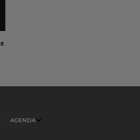
ez
E
AGENDA