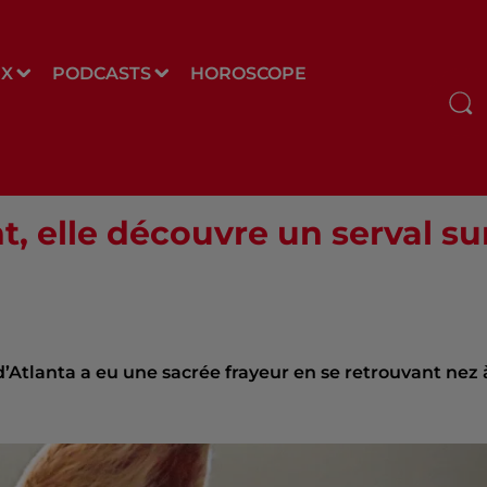
UX
PODCASTS
HOROSCOPE
nt, elle découvre un serval sur
d’Atlanta a eu une sacrée frayeur en se retrouvant nez 