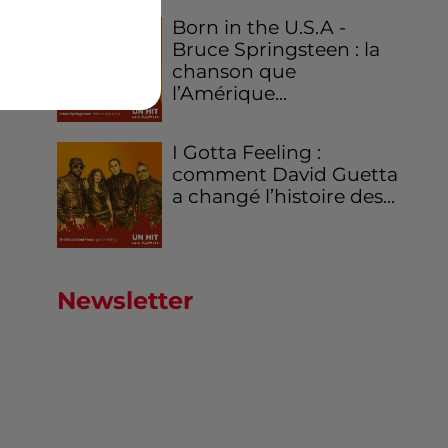
Born in the U.S.A -
Bruce Springsteen : la
chanson que
l’Amérique...
I Gotta Feeling :
comment David Guetta
a changé l’histoire des...
Newsletter