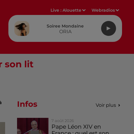
Live :
Alouette
Webradios
Soiree Mondaine
ORIA
 son lit
Infos
à
Voir plus
7 août 2026
Pape Léon XIV en
France : quel est son