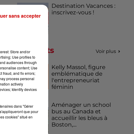
Destination Vacances :
inscrivez-vous !
uer sans accepter
Podcasts
Voir plus
erest: Store and/or
tising; Use profiles to
tand audiences through
Kelly Massol, figure
personalise content; Use
emblématique de
 fraud, and fix errors;
 may process personal
l'entrepreneuriat
mation actively
féminin
 Le
vices; Identify devices
ce
Aménager un school
rtenaires dans "Gérer
bus au Canada et
s'appliqueront que pour
rès
les cookies" situé en
accueillir les bleus à
un
Boston,...