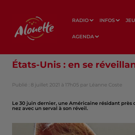
RADIO
INFOS
JE
AGENDA
États-Unis : en se réveilla
Publié : 8 juillet 2021 à 17h05 par Léanne Coste
Le 30 juin dernier, une Américaine résidant près 
nez avec un serval à son réveil.