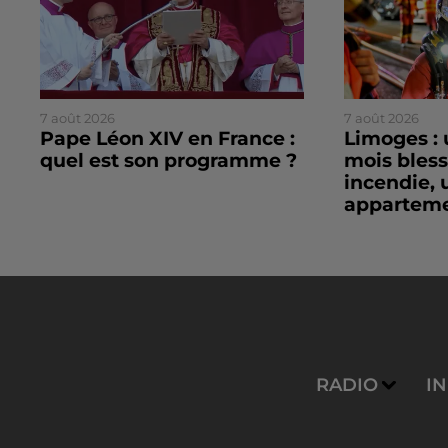
7 août 2026
7 août 2026
Pape Léon XIV en France :
Limoges : 
quel est son programme ?
mois bles
incendie, 
apparteme
RADIO
I