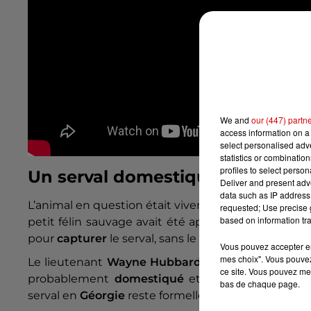
We and
our (447) partn
access information on a 
select personalised ad
statistics or combinatio
profiles to select person
Un serval domestiqué et inoffen
Deliver and present adv
data such as IP address 
L’animal en question était vivement
recherché
par
requested; Use precise g
based on information tra
petit félin sauvage avait été aperçu à plusieurs re
pour
capturer
le serval, sans le blesser et ainsi po
Vous pouvez accepter en 
mes choix". Vous pouvez
Le lieutenant
Wayne Hubbard
, travaillant au ser
ce site. Vous pouvez met
probablement
domestiqué
et s’était simpleme
bas de chaque page.
serval en
Géorgie
reste formellement
interdit
bien