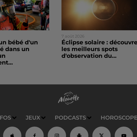
7 août 2026
un bébé d'un
Éclipse solaire : découvr
sé dans un
les meilleurs spots
un
d'observation du...
nt...
NFOS
JEUX
PODCASTS
HOROSCOP