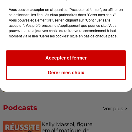
Vous pouvez accepter en cliquant sur "Accepter et fermer", ou affiner en
sélectionnant les finalités et/ou partenaires dans "Gérer mes choix".
Gagnez vos entrées pour le
Vous pouvez également refuser en cliquant sur "Continuer sans
Musée du Sport Automobile au
accepter". Vos préférences ne s'appliqueront que pour ce site. Vous
Mans !
pouvez mettre à jour vos choix, ou retirer votre consentement à tout
moment via le lien "Gérer les cookies" situé en bas de chaque page.
Accepter et fermer
Destination Vacances - Gagnez
votre séjour en famille au cœur
de la...
Gérer mes choix
Podcasts
Voir plus
Kelly Massol, figure
emblématique de