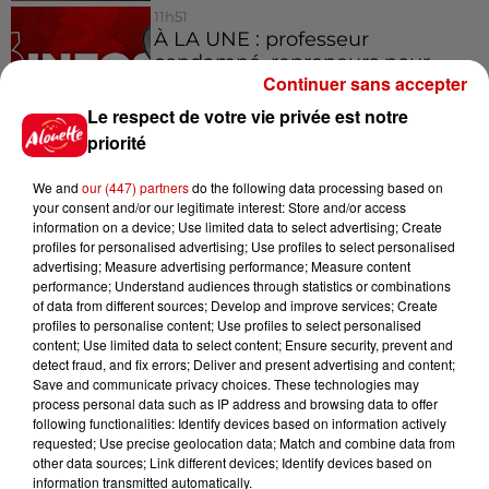
11h51
À LA UNE : professeur
condamné, repreneurs pour
Continuer sans accepter
Duralex et la...
Le respect de votre vie privée est notre
priorité
We and
our (447) partners
do the following data processing based on
Jeux
Voir plus
your consent and/or our legitimate interest: Store and/or access
information on a device; Use limited data to select advertising; Create
profiles for personalised advertising; Use profiles to select personalised
Le Duel - Gagnez vos entrées
advertising; Measure advertising performance; Measure content
performance; Understand audiences through statistics or combinations
pour l'un des zoos de nos
of data from different sources; Develop and improve services; Create
régions !
profiles to personalise content; Use profiles to select personalised
content; Use limited data to select content; Ensure security, prevent and
detect fraud, and fix errors; Deliver and present advertising and content;
Save and communicate privacy choices. These technologies may
process personal data such as IP address and browsing data to offer
Gagnez vos places pour le
following functionalities: Identify devices based on information actively
Festival du Roi Arthur 2026 !
requested; Use precise geolocation data; Match and combine data from
other data sources; Link different devices; Identify devices based on
information transmitted automatically.