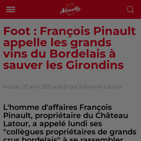
Foot : François Pinault
appelle les grands
vins du Bordelais à
sauver les Girondins
Publié : 27 avril 2021 à 5h31 par Fabienne Lacroix
L'homme d'affaires François
Pinault, propriétaire du Château
Latour, a appelé lundi ses
"collègues propriétaires de grands
crus bordelais" à se rassembler