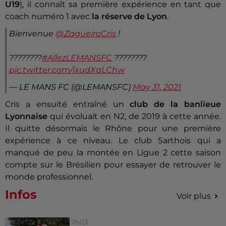
U19
), il connaît sa première expérience en tant que
coach numéro 1 avec
la réserve de Lyon
.
Bienvenue
@ZagueiroCris
!
????????
#AllezLEMANSFC
????????
pic.twitter.com/jxudXaLChw
— LE MANS FC (@LEMANSFC)
May 31, 2021
Cris a ensuité entraîné un
club de la banlieue
Lyonnaise
qui évoluait en N2, de 2019 à cette année.
Il quitte désormais le Rhône pour une première
expérience à ce niveau. Le club Sarthois qui a
manqué de peu la montée en Ligue 2 cette saison
compte sur le Brésilien pour essayer de retrouver le
monde professionnel.
Infos
Voir plus
7h03