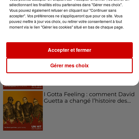
sélectionnant les finalités et/ou partenaires dans "Gérer mes choix".
Vous pouvez également refuser en cliquant sur "Continuer sans
Aménager un school bus au
accepter". Vos préférences ne s'appliqueront que pour ce site. Vous
Canada et accueillir les bleus à
pouvez mettre à jour vos choix, ou retirer votre consentement à tout
Boston,...
moment via le lien "Gérer les cookies" situé en bas de chaque page.
Accepter et fermer
Born in the U.S.A - Bruce
Springsteen : la chanson que
Gérer mes choix
l’Amérique...
I Gotta Feeling : comment David
Guetta a changé l’histoire des...