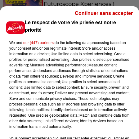
Futuroscope Xperiences !
Continuer sans accepter
Le respect de votre vie privée est notre
priorité
Le Duel - Gagnez votre balade
We and
our (447) partners
do the following data processing based on
en jet ski !
your consent and/or our legitimate interest: Store and/or access
information on a device; Use limited data to select advertising; Create
profiles for personalised advertising; Use profiles to select personalised
advertising; Measure advertising performance; Measure content
performance; Understand audiences through statistics or combinations
of data from different sources; Develop and improve services; Create
profiles to personalise content; Use profiles to select personalised
content; Use limited data to select content; Ensure security, prevent and
Podcasts
Voir plus
detect fraud, and fix errors; Deliver and present advertising and content;
Save and communicate privacy choices. These technologies may
process personal data such as IP address and browsing data to offer
Kelly Massol, figure
following functionalities: Identify devices based on information actively
emblématique de
requested; Use precise geolocation data; Match and combine data from
other data sources; Link different devices; Identify devices based on
l'entrepreneuriat féminin
information transmitted automatically.
Vous pouvez accepter en cliquant sur "Accepter et fermer", ou affiner en