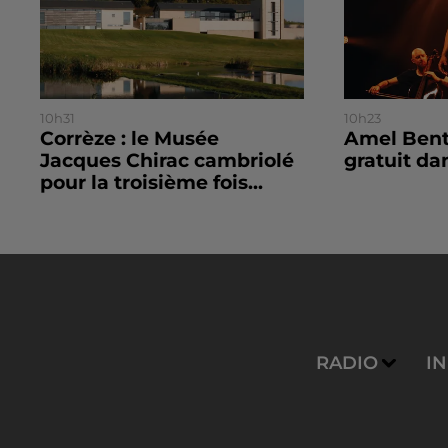
10h31
10h23
Corrèze : le Musée
Amel Bent
Jacques Chirac cambriolé
gratuit da
pour la troisième fois...
RADIO
I