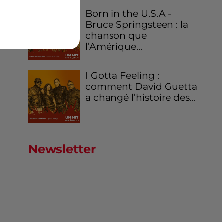
Born in the U.S.A -
Bruce Springsteen : la
chanson que
l’Amérique...
I Gotta Feeling :
comment David Guetta
a changé l’histoire des...
Newsletter