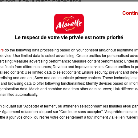
s et bonus de la saison précédente.
u troisième rang mondial avec 95 M EUR, derrière l'Argen
Contin
ugais Cristiano Ronaldo (118 M EUR) de la Juventus.
nn est le premier Français avec 38,5 M EUR, ce qui le pl
Le respect de votre vie privée est notre priorité
drid) arrive en tête avec 40,5 M EUR en comptant sala
ers
do the following data processing based on your consent and/or our legitimate int
t bonus de la saison précédente. Viennent ensuite Anto
device; Use limited data to select advertising; Create profiles for personalised adver
vertising; Measure advertising performance; Measure content performance; Unders
a (Manchester City) avec 27 M EUR. Zinédine Zidane est
ns of data from different sources; Develop and improve services; Create profiles to 
alised content; Use limited data to select content; Ensure security, prevent and detect
ertising and content; Save and communicate privacy choices. These technologies
ttps://t.co/6X8r9SGKjX
and browsing data to offer following functionalities: Identify devices based on infor
eolocation data; Match and combine data from other data sources; Link different de
020
nsmitted automatically.
cliquant sur "Accepter et fermer", ou affiner en sélectionnant les finalités et/ou pa
 également refuser en cliquant sur "Continuer sans accepter". Vos préférences ne 
tre à jour vos choix, ou retirer votre consentement à tout moment via le lien "Gérer 