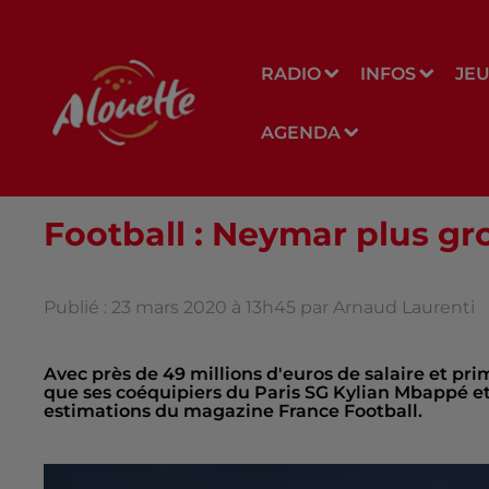
RADIO
INFOS
JE
AGENDA
Football : Neymar plus gros
Publié : 23 mars 2020 à 13h45 par Arnaud Laurenti
Avec près de 49 millions d'euros de salaire et pri
que ses coéquipiers du Paris SG Kylian Mbappé et 
estimations du magazine France Football.