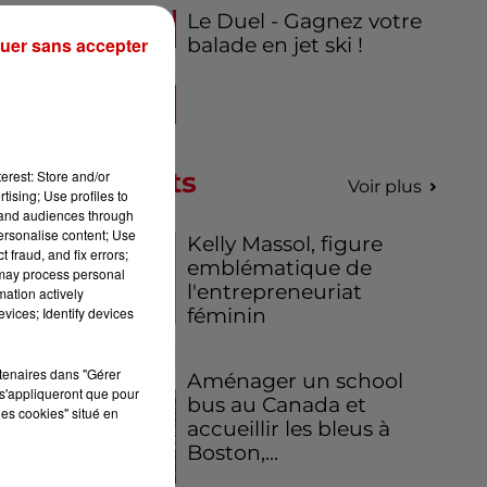
Le Duel - Gagnez votre
tin
uer sans accepter
balade en jet ski !
ace
ire
Podcasts
erest: Store and/or
Voir plus
nio
tising; Use profiles to
tand audiences through
 5e
personalise content; Use
Kelly Massol, figure
 fraud, and fix errors;
emblématique de
 may process personal
l'entrepreneuriat
mation actively
vices; Identify devices
féminin
rtenaires dans "Gérer
Aménager un school
s'appliqueront que pour
bus au Canada et
les cookies" situé en
accueillir les bleus à
Boston,...