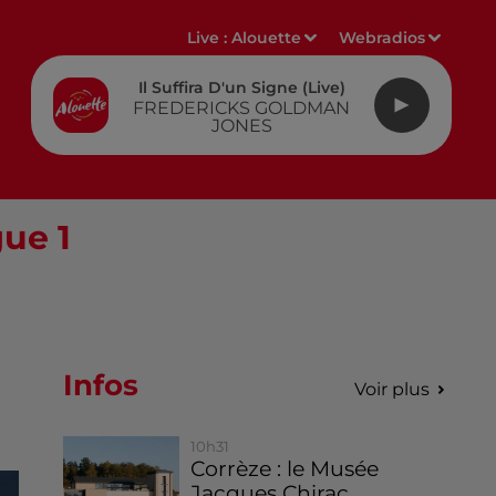
Live :
Alouette
Webradios
Il Suffira D'un Signe (live)
FREDERICKS GOLDMAN
JONES
gue 1
Infos
Voir plus
10h31
Corrèze : le Musée
Jacques Chirac