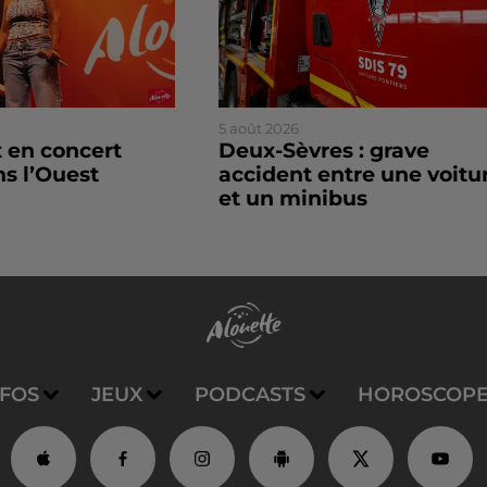
5 août 2026
 en concert
Deux-Sèvres : grave
ns l’Ouest
accident entre une voitu
et un minibus
NFOS
JEUX
PODCASTS
HOROSCOP