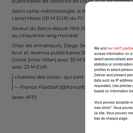
publicitaires de l'exercice en cours, plus les prime
Selon cette méthodologie, le Brésilien se classe a
Lionel Messi (131 M EUR) du FC Barcelone et le Port
Joueur du Barça depuis l'été 2019, Antoine Griezma
au cinquième rang mondial.
Chez les entraîneurs, Diego Simeone (Atlético Ma
We and
our (447) partn
brut et revenus publicitaires 2019-2020, primes e
access information on a 
select personalised ad
Conte (Inter Milan) avec 30 M EUR et Pep Guardiol
statistics or combinatio
avec 23 M EUR.
profiles to select person
Deliver and present adv
«Salaires des stars» : qui sont les mieux payés ?
h
data such as IP address 
requested; Use precise g
— France Football (@francefootball)
March 23, 2
based on information tra
(avec AFP)
Vous pouvez accepter en 
mes choix". Vous pouvez
ce site. Vous pouvez met
bas de chaque page.