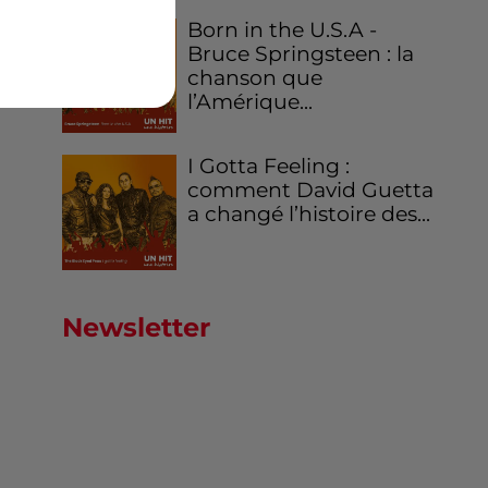
Born in the U.S.A -
Bruce Springsteen : la
chanson que
l’Amérique...
I Gotta Feeling :
comment David Guetta
a changé l’histoire des...
Newsletter