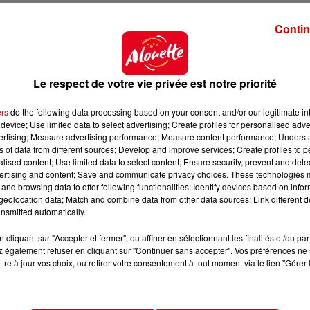
Contin
Le respect de votre vie privée est notre priorité
ers
do the following data processing based on your consent and/or our legitimate int
device; Use limited data to select advertising; Create profiles for personalised adver
vertising; Measure advertising performance; Measure content performance; Unders
ns of data from different sources; Develop and improve services; Create profiles to 
alised content; Use limited data to select content; Ensure security, prevent and detect
ertising and content; Save and communicate privacy choices. These technologies
and browsing data to offer following functionalities: Identify devices based on infor
eolocation data; Match and combine data from other data sources; Link different de
nsmitted automatically.
cliquant sur "Accepter et fermer", ou affiner en sélectionnant les finalités et/ou pa
 également refuser en cliquant sur "Continuer sans accepter". Vos préférences ne 
tre à jour vos choix, ou retirer votre consentement à tout moment via le lien "Gérer 