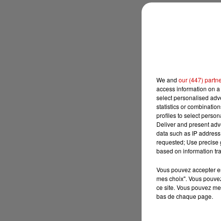
We and
our (447) partn
access information on a 
select personalised ad
statistics or combinatio
profiles to select person
Deliver and present adv
data such as IP address 
requested; Use precise g
based on information tra
Vous pouvez accepter en 
mes choix". Vous pouvez
ce site. Vous pouvez met
bas de chaque page.