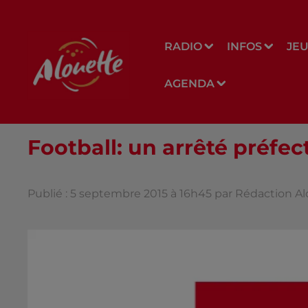
RADIO
INFOS
JE
AGENDA
Football: un arrêté préfe
Publié : 5 septembre 2015 à 16h45 par Rédaction A