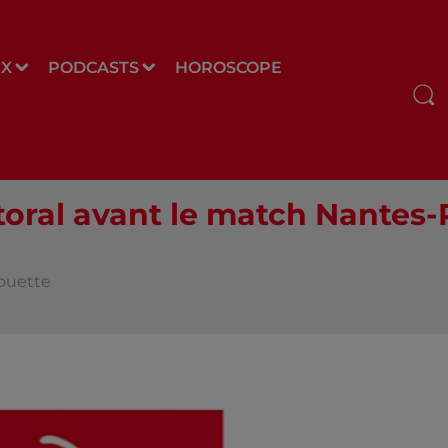
UX
PODCASTS
HOROSCOPE
ctoral avant le match Nantes
louette