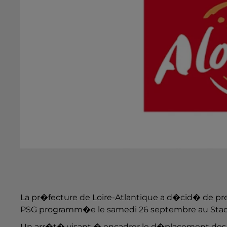
La pr�fecture de Loire-Atlantique a d�cid� de pr
PSG programm�e le samedi 26 septembre au Stade 
Un arr�t� visant � encadrer le d�placement des s