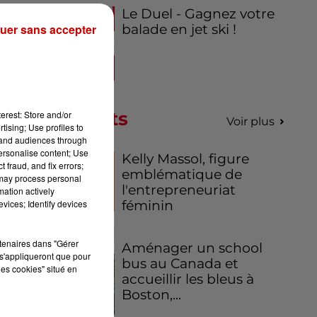
Le Duel - Gagnez votre
uer sans accepter
balade en jet ski !
Podcasts
erest: Store and/or
Voir plus
tising; Use profiles to
tand audiences through
personalise content; Use
Kelly Massol, figure
 fraud, and fix errors;
emblématique de
 may process personal
l'entrepreneuriat
mation actively
vices; Identify devices
féminin
rtenaires dans "Gérer
Aménager un school
s'appliqueront que pour
bus au Canada et
les cookies" situé en
accueillir les bleus à
Boston,...