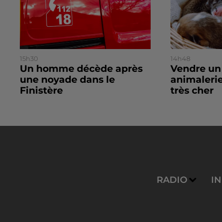
15h30
14h48
Un homme décède après
Vendre un
une noyade dans le
animalerie
Finistère
très cher
RADIO
I