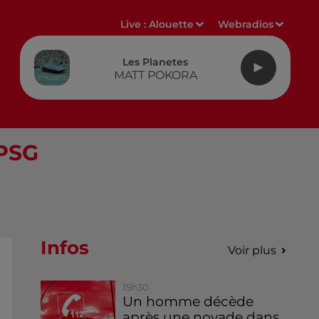
Live :
Alouette
Webradios
Les Planetes
MATT POKORA
-PSG
Infos
Voir plus
15h30
Un homme décède
après une noyade dans