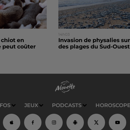
14h03
 chiot en
Invasion de physalies sur
 peut coûter
des plages du Sud-Ouest
NFOS
JEUX
PODCASTS
HOROSCOP