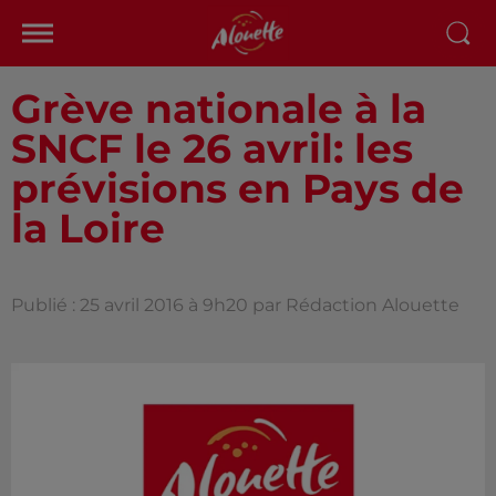
Grève nationale à la
SNCF le 26 avril: les
prévisions en Pays de
la Loire
Publié : 25 avril 2016 à 9h20 par Rédaction Alouette