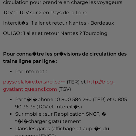
circulation pour prendre en charge les voyageurs.
TGV : 1 TGV sur 2 en Pays de la Loire
Intercit�s : 1 aller et retour Nantes - Bordeaux
OUIGO : 1 aller et retour Nantes ? Tourcoing
Pour conna�tre les pr�visions de circulation des
trains ligne par ligne :
Par Internet :
paysdelaloire.ter.sncf.com
(TER) et
http://blog-
gvatlantique.sncf.com
(TGV)
Par t�l�phone : 0 800 584 260 (TER) et 0 805
90 36 35 (TGV et Intercit�s)
Sur mobile : sur l?application SNCF, �
t�l�charger gratuitement
Dans les gares (affichage et aupr�s du
personnel SNCF)