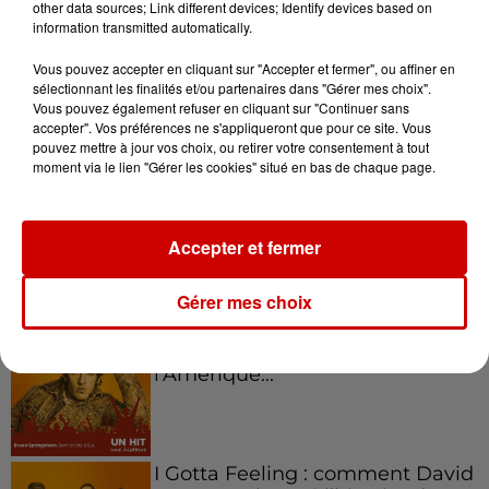
other data sources; Link different devices; Identify devices based on
information transmitted automatically.
Kelly Massol, figure
emblématique de
Vous pouvez accepter en cliquant sur "Accepter et fermer", ou affiner en
l'entrepreneuriat féminin
sélectionnant les finalités et/ou partenaires dans "Gérer mes choix".
Vous pouvez également refuser en cliquant sur "Continuer sans
accepter". Vos préférences ne s'appliqueront que pour ce site. Vous
pouvez mettre à jour vos choix, ou retirer votre consentement à tout
moment via le lien "Gérer les cookies" situé en bas de chaque page.
Aménager un school bus au
Canada et accueillir les bleus à
Boston,...
Accepter et fermer
Gérer mes choix
Born in the U.S.A - Bruce
Springsteen : la chanson que
l’Amérique...
I Gotta Feeling : comment David