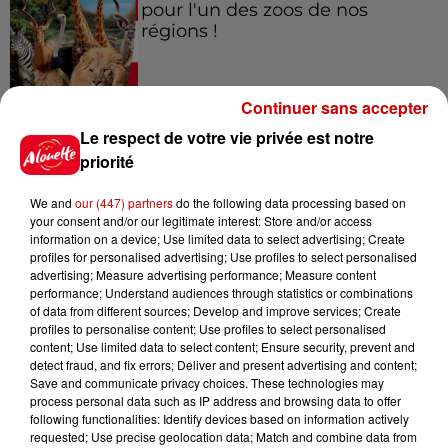
pour l'un des zoos de nos
régions !
Continuer sans accepter
Destination Vacances - Gagnez
Le respect de votre vie privée est notre
votre séjour en famille au cœur
priorité
de la...
We and
our (447) partners
do the following data processing based on
your consent and/or our legitimate interest: Store and/or access
information on a device; Use limited data to select advertising; Create
Destination Vacances : inscrivez-
profiles for personalised advertising; Use profiles to select personalised
advertising; Measure advertising performance; Measure content
vous !
performance; Understand audiences through statistics or combinations
of data from different sources; Develop and improve services; Create
profiles to personalise content; Use profiles to select personalised
content; Use limited data to select content; Ensure security, prevent and
detect fraud, and fix errors; Deliver and present advertising and content;
Save and communicate privacy choices. These technologies may
process personal data such as IP address and browsing data to offer
following functionalities: Identify devices based on information actively
Podcasts
Voir plus
requested; Use precise geolocation data; Match and combine data from