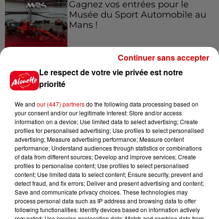
Gagnez vos entrées pour le
Musée du Sport Automobile au
Mans !
Continuer sans accepter
Alouette vous invite à
Le respect de votre vie privée est notre
Futuroscope Xperiences !
priorité
We and
our (447) partners
do the following data processing based on
your consent and/or our legitimate interest: Store and/or access
information on a device; Use limited data to select advertising; Create
profiles for personalised advertising; Use profiles to select personalised
Le Duel - Gagnez votre balade
advertising; Measure advertising performance; Measure content
en jet ski !
performance; Understand audiences through statistics or combinations
of data from different sources; Develop and improve services; Create
profiles to personalise content; Use profiles to select personalised
content; Use limited data to select content; Ensure security, prevent and
detect fraud, and fix errors; Deliver and present advertising and content;
Save and communicate privacy choices. These technologies may
process personal data such as IP address and browsing data to offer
following functionalities: Identify devices based on information actively
Podcasts
requested; Use precise geolocation data; Match and combine data from