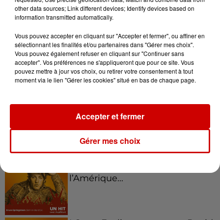
Voir plus
other data sources; Link different devices; Identify devices based on
information transmitted automatically.
Kelly Massol, figure
Vous pouvez accepter en cliquant sur "Accepter et fermer", ou affiner en
emblématique de
sélectionnant les finalités et/ou partenaires dans "Gérer mes choix".
l'entrepreneuriat féminin
Vous pouvez également refuser en cliquant sur "Continuer sans
accepter". Vos préférences ne s'appliqueront que pour ce site. Vous
pouvez mettre à jour vos choix, ou retirer votre consentement à tout
moment via le lien "Gérer les cookies" situé en bas de chaque page.
Aménager un school bus au
Canada et accueillir les bleus à
Boston,...
Accepter et fermer
Gérer mes choix
Born in the U.S.A - Bruce
Springsteen : la chanson que
l’Amérique...