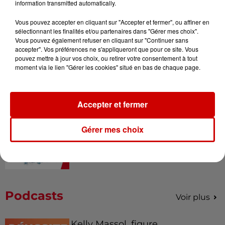
information transmitted automatically.
Vous pouvez accepter en cliquant sur "Accepter et fermer", ou affiner en
sélectionnant les finalités et/ou partenaires dans "Gérer mes choix".
Vous pouvez également refuser en cliquant sur "Continuer sans
Alouette vous invite à
accepter". Vos préférences ne s'appliqueront que pour ce site. Vous
Futuroscope Xperiences !
pouvez mettre à jour vos choix, ou retirer votre consentement à tout
moment via le lien "Gérer les cookies" situé en bas de chaque page.
Accepter et fermer
Le Duel - Gagnez votre balade
en jet ski !
Gérer mes choix
Podcasts
Voir plus
Kelly Massol, figure