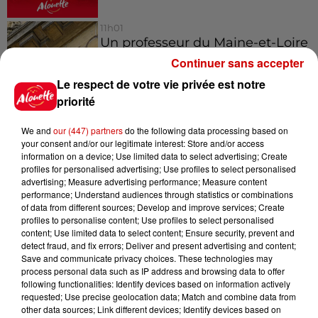
11h01
Un professeur du Maine-et-Loire
condamné pour des échanges...
Continuer sans accepter
Le respect de votre vie privée est notre
priorité
We and
our (447) partners
do the following data processing based on
your consent and/or our legitimate interest: Store and/or access
Jeux
Voir plus
information on a device; Use limited data to select advertising; Create
profiles for personalised advertising; Use profiles to select personalised
advertising; Measure advertising performance; Measure content
Gagnez vos places pour le
performance; Understand audiences through statistics or combinations
Festival du Roi Arthur 2026 !
of data from different sources; Develop and improve services; Create
profiles to personalise content; Use profiles to select personalised
content; Use limited data to select content; Ensure security, prevent and
detect fraud, and fix errors; Deliver and present advertising and content;
Save and communicate privacy choices. These technologies may
process personal data such as IP address and browsing data to offer
Gagnez vos entrées pour le
following functionalities: Identify devices based on information actively
requested; Use precise geolocation data; Match and combine data from
Musée du Sport Automobile au
other data sources; Link different devices; Identify devices based on
Mans !