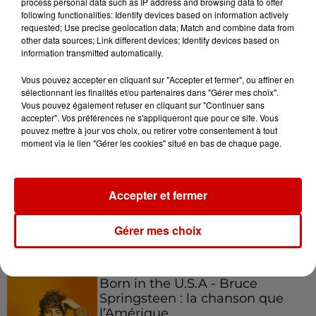
process personal data such as IP address and browsing data to offer
following functionalities: Identify devices based on information actively
requested; Use precise geolocation data; Match and combine data from
other data sources; Link different devices; Identify devices based on
Podcasts
information transmitted automatically.
Voir plus
Vous pouvez accepter en cliquant sur "Accepter et fermer", ou affiner en
sélectionnant les finalités et/ou partenaires dans "Gérer mes choix".
Kelly Massol, figure
Vous pouvez également refuser en cliquant sur "Continuer sans
emblématique de
accepter". Vos préférences ne s'appliqueront que pour ce site. Vous
l'entrepreneuriat féminin
pouvez mettre à jour vos choix, ou retirer votre consentement à tout
moment via le lien "Gérer les cookies" situé en bas de chaque page.
Aménager un school bus au
Accepter et fermer
Canada et accueillir les bleus à
Boston,...
Gérer mes choix
Born in the U.S.A - Bruce
Springsteen : la chanson que
l’Amérique...