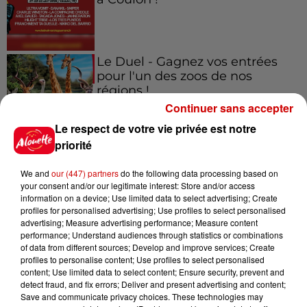
Le Duel - Gagnez vos entrées
pour l'un des zoos de nos
régions !
Continuer sans accepter
Le respect de votre vie privée est notre
priorité
Destination Vacances - Gagnez
votre séjour en famille au cœur
We and
our (447) partners
do the following data processing based on
de la...
your consent and/or our legitimate interest: Store and/or access
information on a device; Use limited data to select advertising; Create
profiles for personalised advertising; Use profiles to select personalised
advertising; Measure advertising performance; Measure content
performance; Understand audiences through statistics or combinations
Destination Vacances : inscrivez-
of data from different sources; Develop and improve services; Create
vous !
profiles to personalise content; Use profiles to select personalised
content; Use limited data to select content; Ensure security, prevent and
detect fraud, and fix errors; Deliver and present advertising and content;
Save and communicate privacy choices. These technologies may