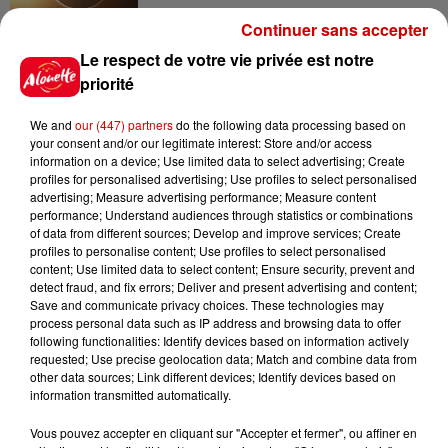
Continuer sans accepter
7 août 2026
Le respect de votre vie privée est notre
À LA UNE : professeur
priorité
condamné, repreneurs pour
Duralex et la...
We and
our (447) partners
do the following data processing based on
your consent and/or our legitimate interest: Store and/or access
information on a device; Use limited data to select advertising; Create
profiles for personalised advertising; Use profiles to select personalised
advertising; Measure advertising performance; Measure content
performance; Understand audiences through statistics or combinations
Jeux
Voir plus
of data from different sources; Develop and improve services; Create
profiles to personalise content; Use profiles to select personalised
content; Use limited data to select content; Ensure security, prevent and
Le Duel - Gagnez vos entrées
detect fraud, and fix errors; Deliver and present advertising and content;
pour l'un des zoos de nos
Save and communicate privacy choices. These technologies may
régions !
process personal data such as IP address and browsing data to offer
following functionalities: Identify devices based on information actively
requested; Use precise geolocation data; Match and combine data from
other data sources; Link different devices; Identify devices based on
information transmitted automatically.
Destination Vacances - Gagnez
Vous pouvez accepter en cliquant sur "Accepter et fermer", ou affiner en
votre séjour en famille au cœur