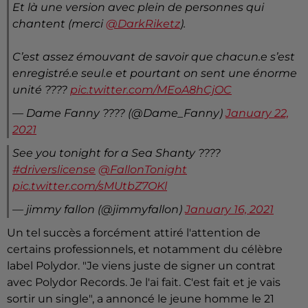
Et là une version avec plein de personnes qui
chantent (merci
@DarkRiketz
).
C’est assez émouvant de savoir que chacun.e s’est
enregistré.e seul.e et pourtant on sent une énorme
unité ????
pic.twitter.com/MEoA8hCjOC
— Dame Fanny ???? (@Dame_Fanny)
January 22,
2021
See you tonight for a Sea Shanty ????
#driverslicense
@FallonTonight
pic.twitter.com/sMUtbZ7OKl
— jimmy fallon (@jimmyfallon)
January 16, 2021
Un tel succès a forcément attiré l'attention de
certains professionnels, et notamment du célèbre
label Polydor. "Je viens juste de signer un contrat
avec Polydor Records. Je l'ai fait. C'est fait et je vais
sortir un single", a annoncé le jeune homme le 21