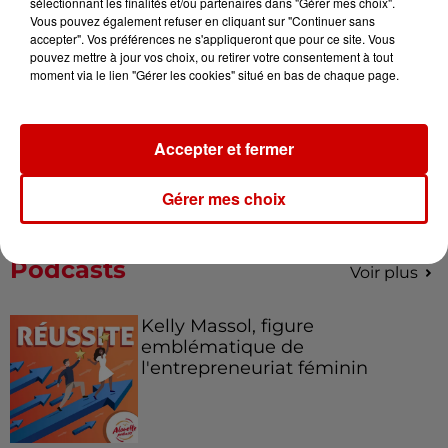
sélectionnant les finalités et/ou partenaires dans "Gérer mes choix".
de la...
Vous pouvez également refuser en cliquant sur "Continuer sans
accepter". Vos préférences ne s'appliqueront que pour ce site. Vous
pouvez mettre à jour vos choix, ou retirer votre consentement à tout
moment via le lien "Gérer les cookies" situé en bas de chaque page.
Destination Vacances : inscrivez-
vous !
Accepter et fermer
Gérer mes choix
Podcasts
Voir plus
Kelly Massol, figure
emblématique de
l'entrepreneuriat féminin