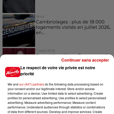
9h45
Cambriolages : plus de 18 000
logements visités en juillet 2026,
en...
7 août 2026
Pape Léon XIV en France : quel
Continuer sans accepter
est son programme ?
Le respect de votre vie privée est notre
priorité
We and
our (447) partners
do the following data processing based on
7 août 2026
your consent and/or our legitimate interest: Store and/or access
Limoges : un bébé d'un mois
information on a device; Use limited data to select advertising; Create
blessé dans un incendie, un
profiles for personalised advertising; Use profiles to select personalised
appartement...
advertising; Measure advertising performance; Measure content
performance; Understand audiences through statistics or combinations
of data from different sources; Develop and improve services; Create