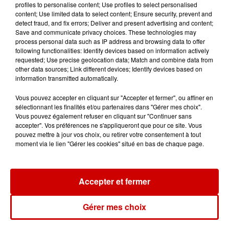
profiles to personalise content; Use profiles to select personalised
content; Use limited data to select content; Ensure security, prevent and
detect fraud, and fix errors; Deliver and present advertising and content;
Jeux
Voir plus
Save and communicate privacy choices. These technologies may
process personal data such as IP address and browsing data to offer
following functionalities: Identify devices based on information actively
Gagnez vos places pour le
requested; Use precise geolocation data; Match and combine data from
festival Marché Gourmand 2026
other data sources; Link different devices; Identify devices based on
à Coulon !
information transmitted automatically.
Vous pouvez accepter en cliquant sur "Accepter et fermer", ou affiner en
sélectionnant les finalités et/ou partenaires dans "Gérer mes choix".
Vous pouvez également refuser en cliquant sur "Continuer sans
Le Duel - Gagnez vos entrées
accepter". Vos préférences ne s'appliqueront que pour ce site. Vous
pouvez mettre à jour vos choix, ou retirer votre consentement à tout
pour l'un des zoos de nos
moment via le lien "Gérer les cookies" situé en bas de chaque page.
régions !
Accepter et fermer
Destination Vacances - Gagnez
votre séjour en famille au cœur
Gérer mes choix
de la...