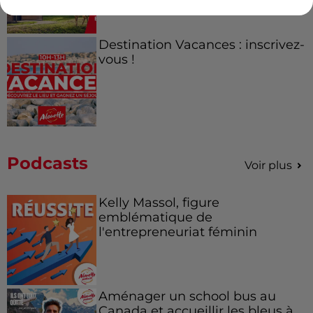
Destination Vacances : inscrivez-
vous !
Podcasts
Voir plus
Kelly Massol, figure
emblématique de
l'entrepreneuriat féminin
Aménager un school bus au
Canada et accueillir les bleus à