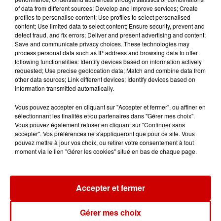
Futuroscope Xperiences !
of data from different sources; Develop and improve services; Create
profiles to personalise content; Use profiles to select personalised
content; Use limited data to select content; Ensure security, prevent and
detect fraud, and fix errors; Deliver and present advertising and content;
Save and communicate privacy choices. These technologies may
process personal data such as IP address and browsing data to offer
Le Duel - Gagnez votre balade
following functionalities: Identify devices based on information actively
en jet ski !
requested; Use precise geolocation data; Match and combine data from
other data sources; Link different devices; Identify devices based on
information transmitted automatically.
Vous pouvez accepter en cliquant sur "Accepter et fermer", ou affiner en
sélectionnant les finalités et/ou partenaires dans "Gérer mes choix".
Vous pouvez également refuser en cliquant sur "Continuer sans
accepter". Vos préférences ne s'appliqueront que pour ce site. Vous
Podcasts
pouvez mettre à jour vos choix, ou retirer votre consentement à tout
Voir plus
moment via le lien "Gérer les cookies" situé en bas de chaque page.
Kelly Massol, figure
emblématique de
Accepter et fermer
l'entrepreneuriat féminin
Gérer mes choix