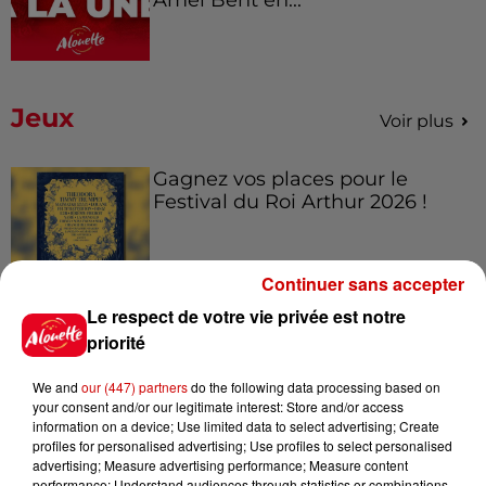
Jeux
Voir plus
Gagnez vos places pour le
Festival du Roi Arthur 2026 !
Continuer sans accepter
Le respect de votre vie privée est notre
Gagnez vos entrées pour le
priorité
Musée du Sport Automobile au
Mans !
We and
our (447) partners
do the following data processing based on
your consent and/or our legitimate interest: Store and/or access
information on a device; Use limited data to select advertising; Create
profiles for personalised advertising; Use profiles to select personalised
advertising; Measure advertising performance; Measure content
Alouette vous invite à
performance; Understand audiences through statistics or combinations