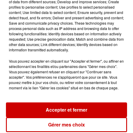
de la...
of data from different sources; Develop and improve services; Create
profiles to personalise content; Use profiles to select personalised
content; Use limited data to select content; Ensure security, prevent and
detect fraud, and fix errors; Deliver and present advertising and content;
Save and communicate privacy choices. These technologies may
Destination Vacances : inscrivez-
process personal data such as IP address and browsing data to offer
vous !
following functionalities: Identify devices based on information actively
requested; Use precise geolocation data; Match and combine data from
other data sources; Link different devices; Identify devices based on
information transmitted automatically.
Vous pouvez accepter en cliquant sur "Accepter et fermer", ou affiner en
sélectionnant les finalités et/ou partenaires dans "Gérer mes choix".
Vous pouvez également refuser en cliquant sur "Continuer sans
Podcasts
accepter". Vos préférences ne s'appliqueront que pour ce site. Vous
Voir plus
pouvez mettre à jour vos choix, ou retirer votre consentement à tout
moment via le lien "Gérer les cookies" situé en bas de chaque page.
Kelly Massol, figure
emblématique de
l'entrepreneuriat féminin
Accepter et fermer
Gérer mes choix