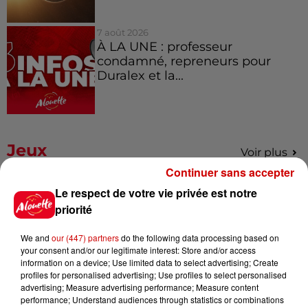
7 août 2026
À LA UNE : professeur
condamné, repreneurs pour
Duralex et la...
Jeux
Voir plus
Continuer sans accepter
Le Duel - Gagnez vos entrées
Le respect de votre vie privée est notre
pour l'un des zoos de nos
priorité
régions !
We and
our (447) partners
do the following data processing based on
your consent and/or our legitimate interest: Store and/or access
information on a device; Use limited data to select advertising; Create
profiles for personalised advertising; Use profiles to select personalised
Destination Vacances - Gagnez
advertising; Measure advertising performance; Measure content
votre séjour en famille au cœur
performance; Understand audiences through statistics or combinations