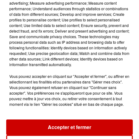
advertising; Measure advertising performance; Measure content
performance; Understand audiences through statistics or combinations
of data from different sources; Develop and improve services; Create
profiles to personalise content; Use profiles to select personalised
content; Use limited data to select content; Ensure security, prevent and
Aménager un school bus au
detect fraud, and fix errors; Deliver and present advertising and content;
Canada et accueillir les bleus à
Save and communicate privacy choices. These technologies may
Boston,...
process personal data such as IP address and browsing data to offer
following functionalities: Identify devices based on information actively
requested; Use precise geolocation data; Match and combine data from
other data sources; Link different devices; Identify devices based on
information transmitted automatically.
Born in the U.S.A - Bruce
Springsteen : la chanson que
Vous pouvez accepter en cliquant sur "Accepter et fermer", ou affiner en
l’Amérique...
sélectionnant les finalités et/ou partenaires dans "Gérer mes choix".
Vous pouvez également refuser en cliquant sur "Continuer sans
accepter". Vos préférences ne s'appliqueront que pour ce site. Vous
pouvez mettre à jour vos choix, ou retirer votre consentement à tout
moment via le lien "Gérer les cookies" situé en bas de chaque page.
I Gotta Feeling : comment David
Guetta a changé l’histoire des...
Accepter et fermer