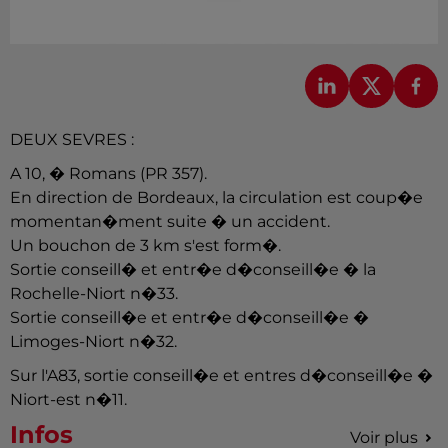
DEUX SEVRES :
A 10, � Romans (PR 357).
En direction de Bordeaux, la circulation est coup�e
momentan�ment suite � un accident.
Un bouchon de 3 km s'est form�.
Sortie conseill� et entr�e d�conseill�e � la
Rochelle-Niort n�33.
Sortie conseill�e et entr�e d�conseill�e �
Limoges-Niort n�32.
Sur l'A83, sortie conseill�e et entres d�conseill�e �
Niort-est n�11.
Infos
Voir plus