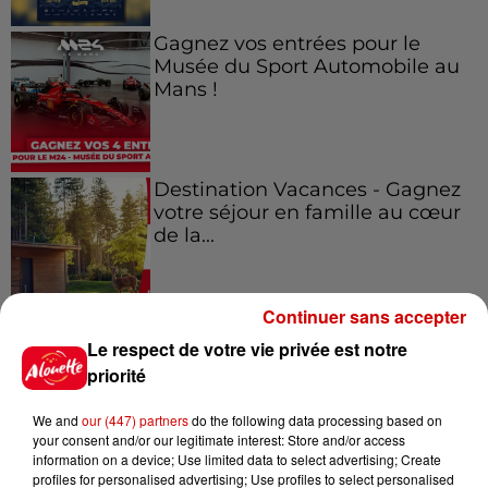
Gagnez vos entrées pour le
Musée du Sport Automobile au
Mans !
Destination Vacances - Gagnez
votre séjour en famille au cœur
de la...
Continuer sans accepter
Le respect de votre vie privée est notre
Podcasts
priorité
Voir plus
We and
our (447) partners
do the following data processing based on
Kelly Massol, figure
your consent and/or our legitimate interest: Store and/or access
emblématique de
information on a device; Use limited data to select advertising; Create
profiles for personalised advertising; Use profiles to select personalised
l'entrepreneuriat féminin