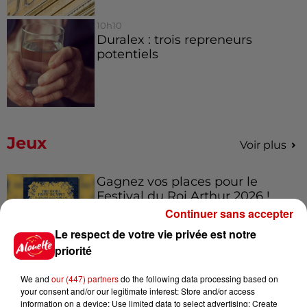
10h10
Duralex : trois repreneurs
potentiels
Jeux
Voir plus
Gagnez vos places pour le
Festival du Roi Arthur 2026 !
Continuer sans accepter
Le respect de votre vie privée est notre
priorité
Gagnez vos entrées pour le
We and
our (447) partners
do the following data processing based on
Musée du Sport Automobile au
your consent and/or our legitimate interest: Store and/or access
Mans !
information on a device; Use limited data to select advertising; Create