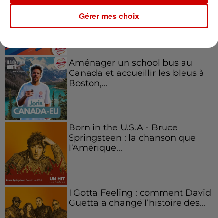
emblématique de
Gérer mes choix
l'entrepreneuriat féminin
Aménager un school bus au
Canada et accueillir les bleus à
Boston,...
Born in the U.S.A - Bruce
Springsteen : la chanson que
l’Amérique...
I Gotta Feeling : comment David
Guetta a changé l’histoire des...