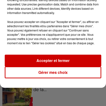
requested; Use precise geolocation data; Match and combine data from
other data sources; Link different devices; Identify devices based on
information transmitted automatically.
Gagnez vos places pour le
festival Marché Gourmand 2026
Vous pouvez accepter en cliquant sur "Accepter et fermer", ou affiner en
à Coulon !
sélectionnant les finalités et/ou partenaires dans "Gérer mes choix".
Vous pouvez également refuser en cliquant sur "Continuer sans
accepter". Vos préférences ne s'appliqueront que pour ce site. Vous
pouvez mettre à jour vos choix, ou retirer votre consentement à tout
moment via le lien "Gérer les cookies" situé en bas de chaque page.
Le Duel - Gagnez vos entrées
pour l'un des zoos de nos
régions !
Accepter et fermer
Gérer mes choix
Destination Vacances - Gagnez
votre séjour en famille au cœur
de la...