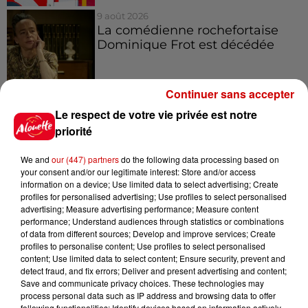
9 août 2026
La comédienne rochefortaise
Dominique Frot est décédée
Continuer sans accepter
9 août 2026
Le respect de votre vie privée est notre
L’église de cette commune
priorité
d’Indre-et-Loire a été
cambriolée, deux...
We and
our (447) partners
do the following data processing based on
your consent and/or our legitimate interest: Store and/or access
information on a device; Use limited data to select advertising; Create
profiles for personalised advertising; Use profiles to select personalised
advertising; Measure advertising performance; Measure content
performance; Understand audiences through statistics or combinations
Jeux
Voir plus
of data from different sources; Develop and improve services; Create
profiles to personalise content; Use profiles to select personalised
content; Use limited data to select content; Ensure security, prevent and
Gagnez vos places pour
detect fraud, and fix errors; Deliver and present advertising and content;
l'événement Ride the Show à
Save and communicate privacy choices. These technologies may
Morlaix !
process personal data such as IP address and browsing data to offer
following functionalities: Identify devices based on information actively