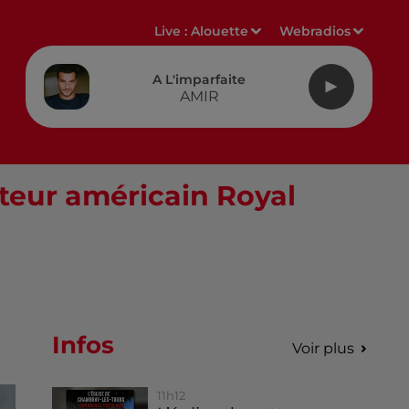
Live :
Alouette
Webradios
A L'imparfaite
AMIR
ateur américain Royal
Infos
Voir plus
11h12