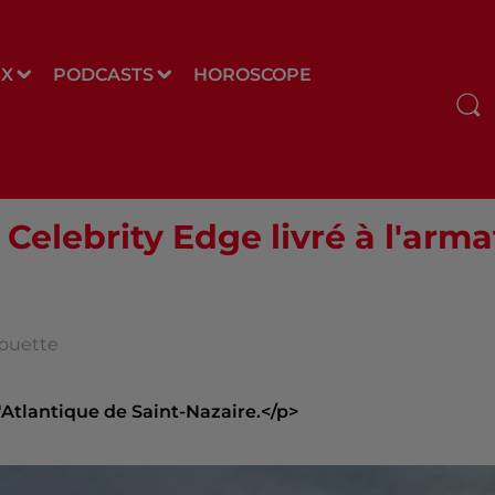
UX
PODCASTS
HOROSCOPE
elebrity Edge livré à l'arm
louette