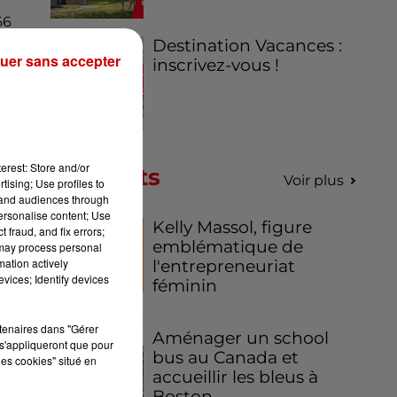
66
Destination Vacances :
uer sans accepter
inscrivez-vous !
s
re
erest: Store and/or
Podcasts
Voir plus
tising; Use profiles to
tand audiences through
personalise content; Use
Kelly Massol, figure
 fraud, and fix errors;
emblématique de
 may process personal
mation actively
l'entrepreneuriat
vices; Identify devices
féminin
rtenaires dans "Gérer
Aménager un school
s'appliqueront que pour
bus au Canada et
les cookies" situé en
accueillir les bleus à
Boston,...