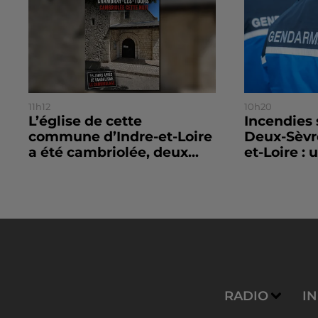
11h12
10h20
L’église de cette
Incendies
commune d’Indre-et-Loire
Deux-Sèvr
a été cambriolée, deux...
et-Loire : u
RADIO
I