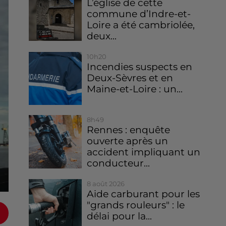
L’église de cette
commune d’Indre-et-
Loire a été cambriolée,
deux...
10h20
Incendies suspects en
Deux-Sèvres et en
Maine-et-Loire : un...
8h49
Rennes : enquête
ouverte après un
accident impliquant un
conducteur...
8 août 2026
Aide carburant pour les
"grands rouleurs" : le
délai pour la...