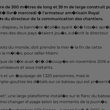
re de 300 m�tres de long et 39 m de large construit p
 �t� livr� mercredi � l'armateur am�ricain Royal
�s du directeur de la communication des chantiers.
drapeau, la banni�re �toil�e ayant �t� hiss�e apr�
hymnes des deux pays �taient jou�s, a d�crit le directeur
bots du monde, doit prendre la mer � la fin de cette
la m�t�o, pour rallier Miami.
plaque de t�le avait �t� d�coup�e en novembre 2016 a
nisseurs et sous-traitants.
rs et un �quipage de 1.320 personnes, mais le
mpte-gouttes les d�tails sur ce bateau qui est pr�sent
et", une large plateforme install�e sur le flanc du batea
nsi changer d'usage selon les moments de la journ�e.