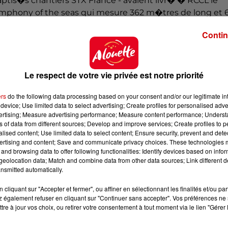
baptis�s chantiers STX France - avaient livr� � RCCL le
 Symphony of the seas qui mesure 362 m�tres de long et 
ques cabines suppl�mentaires le titre du plus gros
Contin
meau, Harmony of the seas, que STX France avait remi
ue pr�parent pour RCCL est le Celebrity Apex qui doit �t
Le respect de votre vie privée est notre priorité
ers
do the following data processing based on your consent and/or our legitimate int
device; Use limited data to select advertising; Create profiles for personalised adver
vertising; Measure advertising performance; Measure content performance; Unders
ns of data from different sources; Develop and improve services; Create profiles to 
alised content; Use limited data to select content; Ensure security, prevent and detect
ertising and content; Save and communicate privacy choices. These technologies
and browsing data to offer following functionalities: Identify devices based on infor
eolocation data; Match and combine data from other data sources; Link different de
nsmitted automatically.
cliquant sur "Accepter et fermer", ou affiner en sélectionnant les finalités et/ou pa
 également refuser en cliquant sur "Continuer sans accepter". Vos préférences ne 
tre à jour vos choix, ou retirer votre consentement à tout moment via le lien "Gérer 