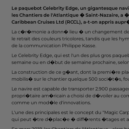
Le paquebot Celebrity Edge, un gigantesque navi
les Chantiers de l'Atlantique � Saint-Nazaire, a
Caribbean Cruises Ltd (RCCL), a-t-on appris aupr
La c�r�monie a donn� lieu � un changement de 
le retrait des couleurs tricolores, tandis que les 
de la communication Philippe Kasse.
Le Celebrity Edge, qui est l'un des plus gros paque
semaine ou en d�but de semaine prochaine, selon 
La construction de ce g�ant, dont la premi�re 
mobilis� sur le chantier quelque 500 soci�t�s, four
Le navire est capable de transporter 2.900 passage
propri�taire am�ricain a choisi de d�voiler au co
comme un mod�le d'innovations.
L'une des principales est le concept du "Magic Carp
qui peut �tre d�plac�e � diff�rents �tages et ai