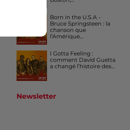
Born in the U.S.A -
Bruce Springsteen : la
chanson que
l’Amérique...
I Gotta Feeling :
comment David Guetta
a changé l’histoire des...
Newsletter