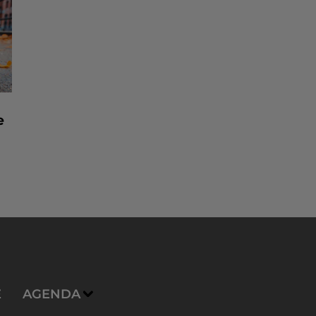
e
E
AGENDA