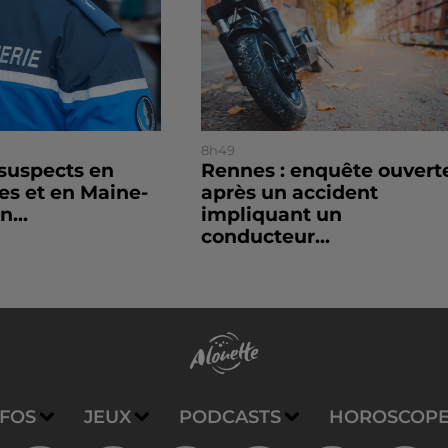
8h49
 suspects en
Rennes : enquête ouvert
es et en Maine-
après un accident
n...
impliquant un
conducteur...
NFOS
JEUX
PODCASTS
HOROSCOP