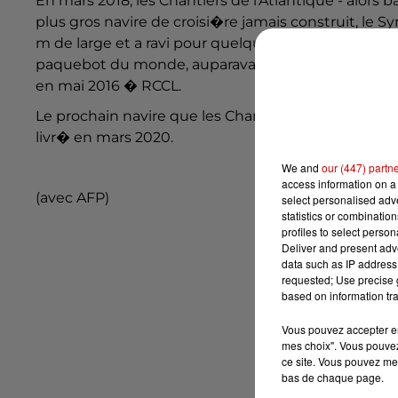
En mars 2018, les Chantiers de l'Atlantique - alors 
plus gros navire de croisi�re jamais construit, le
m de large et a ravi pour quelques m�tres et quel
paquebot du monde, auparavant d�tenu par son ju
en mai 2016 � RCCL.
Le prochain navire que les Chantiers de l'Atlantiq
livr� en mars 2020.
We and
our (447) partn
access information on a 
(avec AFP)
select personalised ad
statistics or combinatio
profiles to select person
Deliver and present adv
data such as IP address 
requested; Use precise g
based on information tra
Vous pouvez accepter en 
mes choix". Vous pouvez
ce site. Vous pouvez met
bas de chaque page.