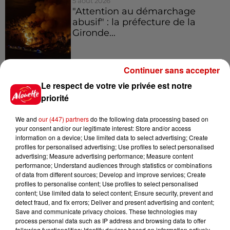
5 août 2026
"Attention au démarchage
abusif" : la préfecture de la
Gironde...
Continuer sans accepter
5 août 2026
À LA UNE : incendie à La
Le respect de votre vie privée est notre
Rochelle, mégaferme de
priorité
saumons et succès...
We and
our (447) partners
do the following data processing based on
your consent and/or our legitimate interest: Store and/or access
information on a device; Use limited data to select advertising; Create
profiles for personalised advertising; Use profiles to select personalised
Jeux
advertising; Measure advertising performance; Measure content
Voir plus
performance; Understand audiences through statistics or combinations
of data from different sources; Develop and improve services; Create
profiles to personalise content; Use profiles to select personalised
Gagnez vos places pour le
content; Use limited data to select content; Ensure security, prevent and
Festival du Roi Arthur 2026 !
detect fraud, and fix errors; Deliver and present advertising and content;
Save and communicate privacy choices. These technologies may
process personal data such as IP address and browsing data to offer
following functionalities: Identify devices based on information actively