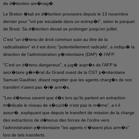
de d�tention am�nag�.
Le Breton �tait en d�tention provisoire depuis le 13 novembre
dernier pour "vol par escalade dans un entrep�t", selon le parquet
de Brest. Sa d�tention devait se prolonger jusqu'en juillet.
C'est "un d�tenu de droit commun suivi au titre de la
radicalisation" et il est donc "potentiellement radicalis', a indiqu� la
direction de l'administration p�nitentiaire (DAP) � l'AFP.
"C'est un d�tenu dangereux", a jug� aupr�s de l'AFP le
secr�taire g�n�ral du Grand ouest de la CGT p�nitentiaire
Samuel Gauthier, disant regretter que les agents charg�s de son
transfert n'aient pas �t� arm�s.
"Les d�tenus savent que d�s lors qu'ils partent en extraction
m�dicale le niveau de s�curit� n'est pas le m�me", a-t-il
assur�, expliquant que depuis le transfert de mission de la charge
des extractions de d�tenus des forces de l'ordre vers
l'administration p�nitentiaire "les agents n'�taient plus arm�s"
lors de tels transferts.