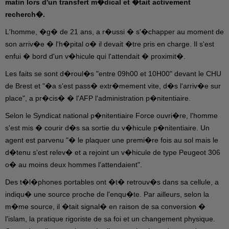
matin lors d'un transfert m�dical et �tait activement
recherch�.
L'homme, �g� de 21 ans, a r�ussi � s'�chapper au moment de
son arriv�e � l'h�pital o� il devait �tre pris en charge. Il s'est
enfui � bord d'un v�hicule qui l'attendait � proximit�.
Les faits se sont d�roul�s "entre 09h00 et 10H00" devant le CHU
de Brest et "�a s'est pass� extr�mement vite, d�s l'arriv�e sur
place", a pr�cis� � l'AFP l'administration p�nitentiaire.
Selon le Syndicat national p�nitentiaire Force ouvri�re, l'homme
s'est mis � courir d�s sa sortie du v�hicule p�nitentiaire. Un
agent est parvenu "� le plaquer une premi�re fois au sol mais le
d�tenu s'est relev� et a rejoint un v�hicule de type Peugeot 306
o� au moins deux hommes l'attendaient".
Des t�l�phones portables ont �t� retrouv�s dans sa cellule, a
indiqu� une source proche de l'enqu�te. Par ailleurs, selon la
m�me source, il �tait signal� en raison de sa conversion �
l'islam, la pratique rigoriste de sa foi et un changement physique.