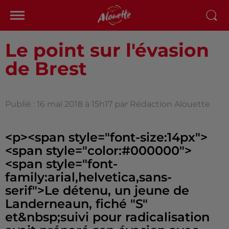
Le point sur l'évasion
de Brest
Publié : 16 mai 2018 à 15h17 par Rédaction Alouette
<p><span style="font-size:14px">
<span style="color:#000000">
<span style="font-
family:arial,helvetica,sans-
serif">Le détenu, un jeune de
Landerneaun, fiché "S"
et&nbsp;suivi pour radicalisation