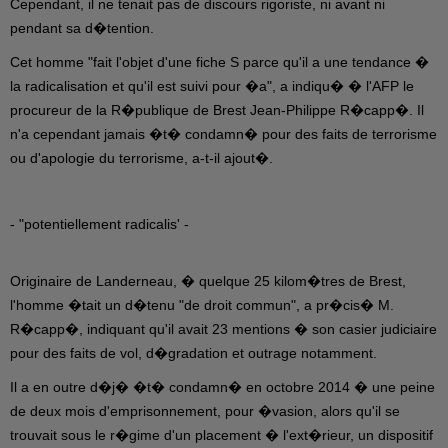
Cependant, il ne tenait pas de discours rigoriste, ni avant ni
pendant sa d�tention.
Cet homme "fait l'objet d'une fiche S parce qu'il a une tendance �
la radicalisation et qu'il est suivi pour �a", a indiqu� � l'AFP le
procureur de la R�publique de Brest Jean-Philippe R�capp�. Il
n'a cependant jamais �t� condamn� pour des faits de terrorisme
ou d'apologie du terrorisme, a-t-il ajout�.
- "potentiellement radicalis' -
Originaire de Landerneau, � quelque 25 kilom�tres de Brest,
l'homme �tait un d�tenu "de droit commun", a pr�cis� M.
R�capp�, indiquant qu'il avait 23 mentions � son casier judiciaire
pour des faits de vol, d�gradation et outrage notamment.
Il a en outre d�j� �t� condamn� en octobre 2014 � une peine
de deux mois d'emprisonnement, pour �vasion, alors qu'il se
trouvait sous le r�gime d'un placement � l'ext�rieur, un dispositif