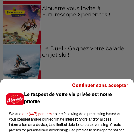
Alouette vous invite à
Futuroscope Xperiences !
Le Duel - Gagnez votre balade
en jet ski !
Continuer sans accepter
Le respect de votre vie privée est notre
Podcasts
Voir plus
priorité
We and
our (447) partners
do the following data processing based on
Kelly Massol, figure
your consent and/or our legitimate interest: Store and/or access
emblématique de
information on a device; Use limited data to select advertising; Create
l'entrepreneuriat féminin
profiles for personalised advertising; Use profiles to select personalised