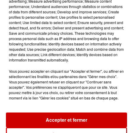
advertising; Measure advertising performance; Measure content
performance; Understand audiences through statistics or combinations
of data from different sources; Develop and improve services; Create
profiles to personalise content; Use profiles to select personalised
Aménager un school bus au
content; Use limited data to select content; Ensure security, prevent and
Canada et accueillir les bleus à
detect fraud, and fix errors; Deliver and present advertising and content;
Save and communicate privacy choices. These technologies may
Boston,...
process personal data such as IP address and browsing data to offer
following functionalities: Identify devices based on information actively
requested; Use precise geolocation data; Match and combine data from
other data sources; Link different devices; Identify devices based on
information transmitted automatically.
Born in the U.S.A - Bruce
Springsteen : la chanson que
Vous pouvez accepter en cliquant sur "Accepter et fermer", ou affiner en
l’Amérique...
sélectionnant les finalités et/ou partenaires dans "Gérer mes choix".
Vous pouvez également refuser en cliquant sur "Continuer sans
accepter". Vos préférences ne s'appliqueront que pour ce site. Vous
pouvez mettre à jour vos choix, ou retirer votre consentement à tout
moment via le lien "Gérer les cookies" situé en bas de chaque page.
I Gotta Feeling : comment David
Guetta a changé l’histoire des...
Accepter et fermer