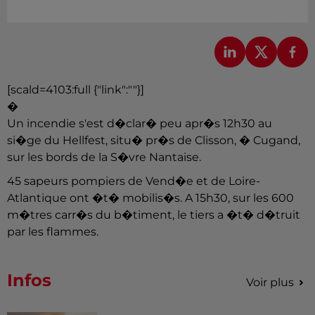
[scald=4103:full {"link":""}]
�
Un incendie s'est d�clar� peu apr�s 12h30 au
si�ge du Hellfest, situ� pr�s de Clisson, � Cugand,
sur les bords de la S�vre Nantaise.
45 sapeurs pompiers de Vend�e et de Loire-
Atlantique ont �t� mobilis�s. A 15h30, sur les 600
m�tres carr�s du b�timent, le tiers a �t� d�truit
par les flammes.
Infos
Voir plus