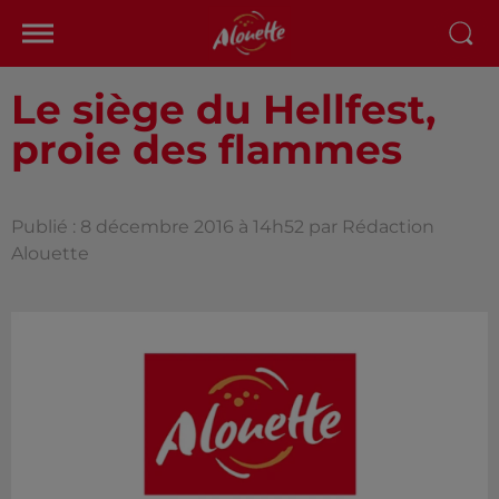
Le siège du Hellfest,
proie des flammes
Publié : 8 décembre 2016 à 14h52 par Rédaction
Alouette