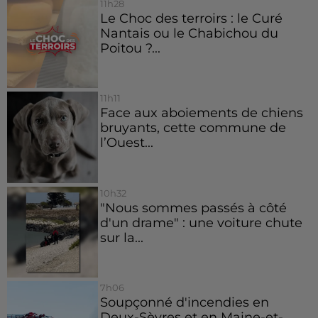
11h28
Le Choc des terroirs : le Curé
Nantais ou le Chabichou du
Poitou ?...
11h11
Face aux aboiements de chiens
bruyants, cette commune de
l’Ouest...
10h32
"Nous sommes passés à côté
d'un drame" : une voiture chute
sur la...
7h06
Soupçonné d'incendies en
Deux-Sèvres et en Maine-et-