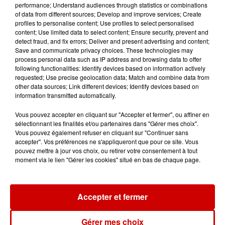
performance; Understand audiences through statistics or combinations
of data from different sources; Develop and improve services; Create
profiles to personalise content; Use profiles to select personalised
Aménager un school bus au
content; Use limited data to select content; Ensure security, prevent and
Canada et accueillir les bleus à
detect fraud, and fix errors; Deliver and present advertising and content;
Boston,...
Save and communicate privacy choices. These technologies may
process personal data such as IP address and browsing data to offer
following functionalities: Identify devices based on information actively
requested; Use precise geolocation data; Match and combine data from
other data sources; Link different devices; Identify devices based on
Born in the U.S.A - Bruce
information transmitted automatically.
Springsteen : la chanson que
l’Amérique...
Vous pouvez accepter en cliquant sur "Accepter et fermer", ou affiner en
sélectionnant les finalités et/ou partenaires dans "Gérer mes choix".
Vous pouvez également refuser en cliquant sur "Continuer sans
accepter". Vos préférences ne s'appliqueront que pour ce site. Vous
pouvez mettre à jour vos choix, ou retirer votre consentement à tout
I Gotta Feeling : comment David
moment via le lien "Gérer les cookies" situé en bas de chaque page.
Guetta a changé l’histoire des...
Accepter et fermer
Gérer mes choix