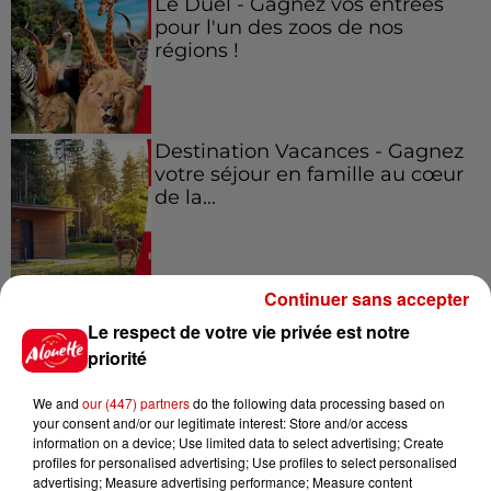
Le Duel - Gagnez vos entrées
pour l'un des zoos de nos
régions !
Destination Vacances - Gagnez
votre séjour en famille au cœur
de la...
Continuer sans accepter
Le respect de votre vie privée est notre
Podcasts
Voir plus
priorité
Kelly Massol, figure
We and
our (447) partners
do the following data processing based on
emblématique de
your consent and/or our legitimate interest: Store and/or access
information on a device; Use limited data to select advertising; Create
l'entrepreneuriat féminin
profiles for personalised advertising; Use profiles to select personalised
advertising; Measure advertising performance; Measure content