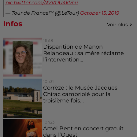
pic.twitter.com/NVVQU4kVcu
— Tour de France™ (@LeTour)
October 15, 2019
Infos
Voir plus
11h18
Disparition de Manon
Relandeau : sa mère réclame
l’intervention...
10h31
Corrèze : le Musée Jacques
Chirac cambriolé pour la
troisième fois...
10h23
Amel Bent en concert gratuit
dans l’Ouest