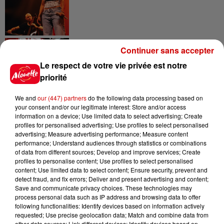
5 août 2026
Continuer sans accepter
Deux-Sèvres : grave accident
entre une voiture et un minibus
Le respect de votre vie privée est notre
priorité
We and
our (447) partners
do the following data processing based on
your consent and/or our legitimate interest: Store and/or access
information on a device; Use limited data to select advertising; Create
profiles for personalised advertising; Use profiles to select personalised
Jeux
Voir plus
advertising; Measure advertising performance; Measure content
performance; Understand audiences through statistics or combinations
of data from different sources; Develop and improve services; Create
Gagnez vos places pour le
profiles to personalise content; Use profiles to select personalised
Festival du Roi Arthur 2026 !
content; Use limited data to select content; Ensure security, prevent and
detect fraud, and fix errors; Deliver and present advertising and content;
Save and communicate privacy choices. These technologies may
process personal data such as IP address and browsing data to offer
following functionalities: Identify devices based on information actively
requested; Use precise geolocation data; Match and combine data from
Gagnez vos entrées pour le
other data sources; Link different devices; Identify devices based on