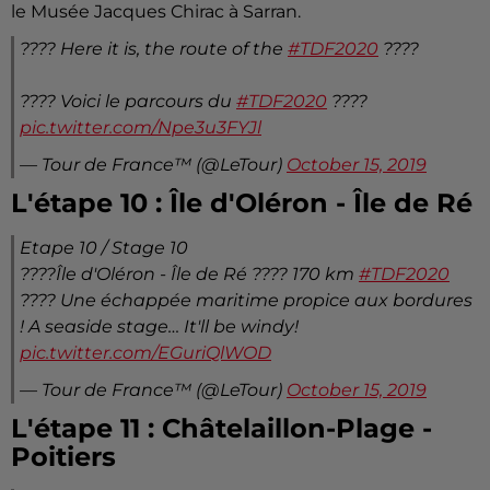
le Musée Jacques Chirac à Sarran.
???? Here it is, the route of the
#TDF2020
????
???? Voici le parcours du
#TDF2020
????
pic.twitter.com/Npe3u3FYJl
— Tour de France™ (@LeTour)
October 15, 2019
L'étape 10 : Île d'Oléron - Île de Ré
Etape 10 / Stage 10
????Île d'Oléron - Île de Ré ???? 170 km
#TDF2020
???? Une échappée maritime propice aux bordures
! A seaside stage… It'll be windy!
pic.twitter.com/EGuriQlWOD
— Tour de France™ (@LeTour)
October 15, 2019
L'étape 11 : Châtelaillon-Plage -
Poitiers