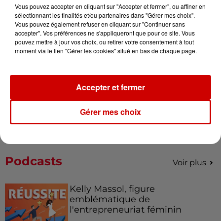
Vous pouvez accepter en cliquant sur "Accepter et fermer", ou affiner en
Alouette vous invite à
sélectionnant les finalités et/ou partenaires dans "Gérer mes choix".
Futuroscope Xperiences !
Vous pouvez également refuser en cliquant sur "Continuer sans
accepter". Vos préférences ne s'appliqueront que pour ce site. Vous
pouvez mettre à jour vos choix, ou retirer votre consentement à tout
moment via le lien "Gérer les cookies" situé en bas de chaque page.
Le Duel - Gagnez votre balade
Accepter et fermer
en jet ski !
Gérer mes choix
Podcasts
Voir plus
Kelly Massol, figure
emblématique de
l'entrepreneuriat féminin