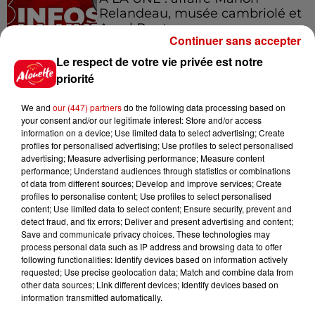
Relandeau, musée cambriolé et
Amel Bent en...
Continuer sans accepter
Le respect de votre vie privée est notre
priorité
Jeux
Voir plus
We and
our (447) partners
do the following data processing based on
your consent and/or our legitimate interest: Store and/or access
information on a device; Use limited data to select advertising; Create
Gagnez vos places pour le
profiles for personalised advertising; Use profiles to select personalised
Festival du Roi Arthur 2026 !
advertising; Measure advertising performance; Measure content
performance; Understand audiences through statistics or combinations
of data from different sources; Develop and improve services; Create
profiles to personalise content; Use profiles to select personalised
content; Use limited data to select content; Ensure security, prevent and
detect fraud, and fix errors; Deliver and present advertising and content;
Save and communicate privacy choices. These technologies may
Gagnez vos entrées pour le
process personal data such as IP address and browsing data to offer
Musée du Sport Automobile au
following functionalities: Identify devices based on information actively
Mans !
requested; Use precise geolocation data; Match and combine data from
other data sources; Link different devices; Identify devices based on
information transmitted automatically.