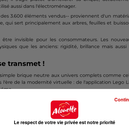
lisé aussi dans l'électroménager.
80 des 3.600 éléments vendus-- proviennent d'un matér
, qui sert principalement aux arbres, feuilles et buiss
t être invisible pour les consommateurs. Les nouvea
ques que les anciens: rigidité, brillance mais aussi 
se transmet !
la simple brique neutre aux univers complets comme ce
 l'ère de la modernité virtuelle : de l'application Lego L
inéma.
Contin
ette société familiale non cotée qui était moribonde 
es a ainsi progressé de 6%.
cler, se transmet de génération en génération.
Le respect de votre vie privée est notre priorité
 leurs jouets ou les transmettent, preuve que la briq