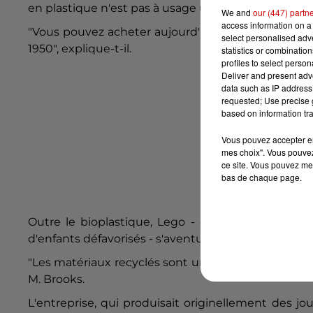
en plastique n'est pas à usage unique.
We and
our (447) partn
access information on a 
"Vous pouvez acheter aujourd'hui sur les étals un 
select personalised ad
1950", explique-t-il.
statistics or combinatio
profiles to select person
Deliver and present adv
data such as IP address 
requested; Use precise g
based on information tra
Vous pouvez accepter en 
mes choix". Vous pouvez
ce site. Vous pouvez met
bas de chaque page.
Outre le bioplastique, Lego - qui pilote aux Etat
d'enfants défavorisés - s'aventure aussi prudemment
"Les matériaux recyclés sont un sujet très intéress
M. Brooks.
L'entreprise, qui produisait originellement des jo