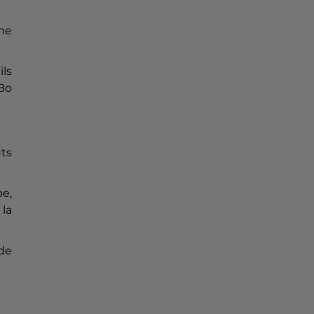
me
ils
 Bo
ûts
e,
 la
 de