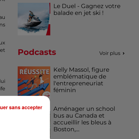
Le Duel - Gagnez votre
balade en jet ski !
iau
ons
ux
et
Podcasts
Voir plus
Kelly Massol, figure
emblématique de
lui
l'entrepreneuriat
ife
féminin
uer sans accepter
au
Aménager un school
bus au Canada et
accueillir les bleus à
Boston,...
ue