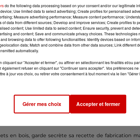
ers
do the following data processing based on your consent and/or our legitimate int
device; Use limited data to select advertising; Create profiles for personalised adver
produit qui fonctionne avec un autre de la fin des ann
vertising; Measure advertising performance; Measure content performance; Unders
ns of data from different sources; Develop and improve services; Create profiles to 
alised content; Use limited data to select content; Ensure security, prevent and detect
ertising and content; Save and communicate privacy choices. These technologies
and browsing data to offer following functionalities: Identify devices based on infor
eolocation data; Match and combine data from other data sources; Link different de
nsmitted automatically.
cliquant sur "Accepter et fermer", ou affiner en sélectionnant les finalités et/ou pa
 également refuser en cliquant sur "Continuer sans accepter". Vos préférences ne 
tre à jour vos choix, ou retirer votre consentement à tout moment via le lien "Gérer 
s-Unis un projet de réutilisation de ses pièces en fav
Gérer mes choix
Accepter et fermer
 sur le terrain du plastique recyclé.
ant mais on a besoin de savoir d'où ils proviennent", rel
uets en bois, garde secrète sa recette de fabrication m