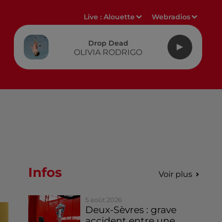
Live :
Alouette
Webradios
Drop Dead
OLIVIA RODRIGO
Infos
Voir plus
5 août 2026
Deux-Sèvres : grave
accident entre une