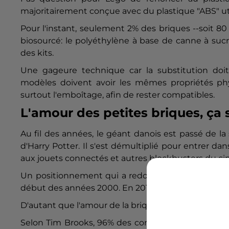
majoritairement conçue avec du plastique "ABS" uti
Pour l'instant, seulement 2% des briques --soit 
biosourcé: le polyéthylène à base de canne à sucre
des kits.
Une gageure technique car la substitution doi
modèles doivent avoir les mêmes propriétés physi
surtout l'emboîtage, afin de rester compatibles.
L'amour des petites briques, ça 
Au fil des années, le géant danois est passé de 
d'Harry Potter. Il s'est démultiplié pour entrer dans
aux jouets connectés et autres blockbusters du c
Un positionnement qui a redonné des couleurs à c
début des années 2000. En 2019, son chiffre d'affair
D'autant que l'amour de la brique, qui peut se recy
Selon Tim Brooks, 96% des consommateurs gardent