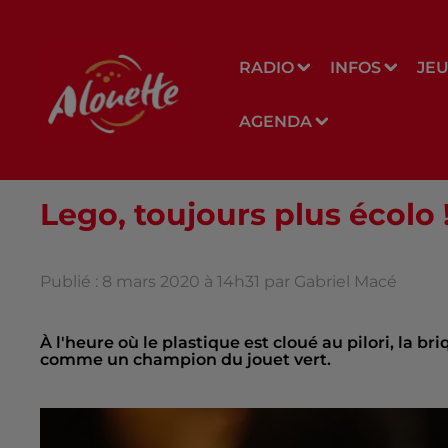
RADIO
INFOS
JE
AGENDA
Lego, toujours plus écolo 
Publié : 8 mars 2020 à 14h31 par Gabriel Macé
À l'heure où le plastique est cloué au pilori, la b
comme un champion du jouet vert.