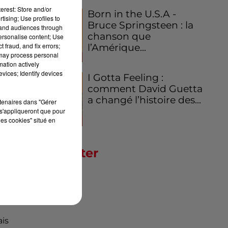
erest: Store and/or
Born in the U.S.A -
tising; Use profiles to
ées
Bruce Springsteen : la
tand audiences through
chanson que
personalise content; Use
 fraud, and fix errors;
l’Amérique...
 may process personal
mation actively
vices; Identify devices
I Gotta Feeling :
comment David Guetta
a changé l’histoire des...
rtenaires dans "Gérer
s'appliqueront que pour
les cookies" situé en
Newsletter
eur
ève
ais