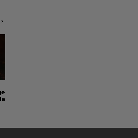
ge
la